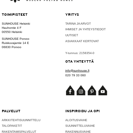
TOIMIPISTEET
YRITYS
SUNHOUSE Helsinki
TARINA JA ARVOT
Hauhontie 4 F
IHMISET JA YHTEYSTIEDOT
00550 Helsinki
UUTISET
SUNHOUSE Porvoo
ASIAKKAAT KERTOVAT
Ruiskuvajantie 14 E
06830 Porvoo
Y-tunnus: 2158354-0
OTA YHTEYTTÄ
info@sunhouse.fi
020 79 33 060
PALVELUT
INSPIROIDU JA OPI
ARKKITEHTISUUNNITTELU
ALOITUSVAIHE
TALOPAKETIT
SUUNNITTELUVAIHE
RAKENTAMISPALVELUT
RAKENNUSVAIHE