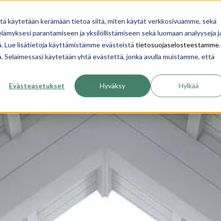
YRITYS
INSPIROIDU
OPI
TALON RAKENTA
itä käytetään kerämään tietoa siitä, miten käytät verkkosivuamme, sekä
ämyksesi parantamiseen ja yksilöllistämiseen sekä luomaan analyyseja j
. Lue lisätietoja käyttämistämme evästeistä
tietosuojaselosteestamme
.
ua. Selaimessasi käytetään yhtä evästettä, jonka avulla muistamme, että
Evästeasetukset
Hyväksy
Hylkää