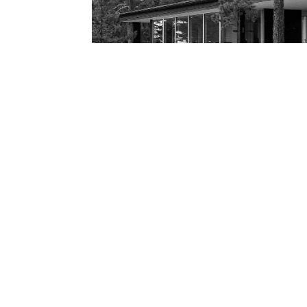
VALOKUVIA VALMIISTA KOHTEIST
Yhdistämme yk