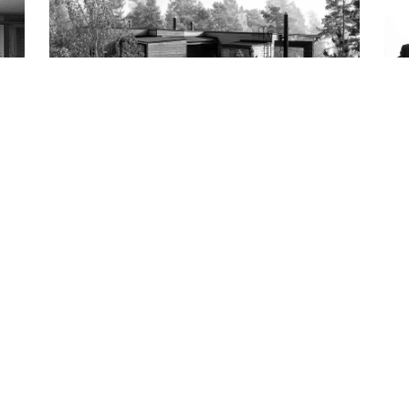
A
TALON RAKENTAMINEN
ARKKITEHTISUUNNIT­TELU +
TALOPAKETTI
silöllisen arkkitehtisuunnittelun ja helpon talopakettitoimituksen. Ra