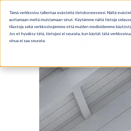
TALOMALLISTO
PALVELUT
Tämä verkkosivu tallentaa evästeitä tietokoneeseesi. Näitä eväste
auttamaan meitä muistamaan sinut. Käytämme näitä tietoja selausel
tilastoja sekä verkkosivujemme että muiden medioidemme käytöstä
Jos et hyväksy tätä, tietojasi ei seurata, kun käytät tätä verkkosiv
sinua ei saa seurata.