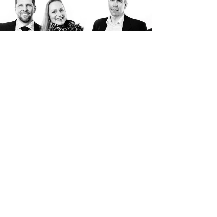
IHMISET JA YHTEYSTIEDOT
kensitpa