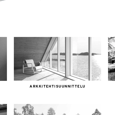
ARKKITEHTISUUNNITTELU