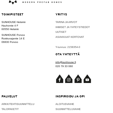
TOIMIPISTEET
YRITYS
SUNHOUSE Helsinki
TARINA JA ARVOT
Hauhontie 4 F
IHMISET JA YHTEYSTIEDOT
00550 Helsinki
UUTISET
SUNHOUSE Porvoo
ASIAKKAAT KERTOVAT
Ruiskuvajantie 14 E
06830 Porvoo
Y-tunnus: 2158354-0
OTA YHTEYTTÄ
info@sunhouse.fi
020 79 33 060
PALVELUT
INSPIROIDU JA OPI
ARKKITEHTISUUNNITTELU
ALOITUSVAIHE
TALOPAKETIT
SUUNNITTELUVAIHE