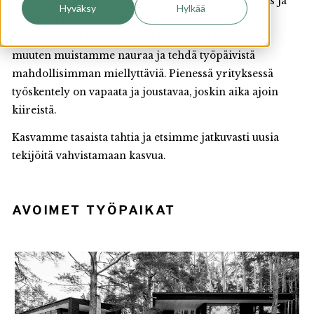
vielä melko pieni yhtiö. Siksi porukkamme on tiivis ja
Hyväksy
Hylkää
työpäivät hauskoja. Suhtaudumme työhömme
ammattimaisella ylpeydellä ja vakavuudella, mutta
muuten muistamme nauraa ja tehdä työpäivistä
mahdollisimman miellyttäviä. Pienessä yrityksessä
työskentely on vapaata ja joustavaa, joskin aika ajoin
kiireistä.
Kasvamme tasaista tahtia ja etsimme jatkuvasti uusia
tekijöitä vahvistamaan kasvua.
AVOIMET TYÖPAIKAT