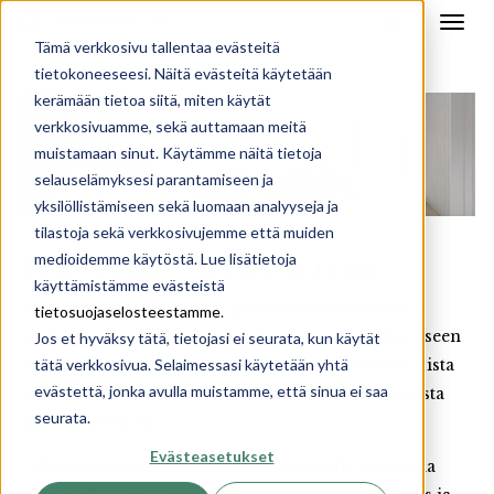
Tämä verkkosivu tallentaa evästeitä
tietokoneeseesi. Näitä evästeitä käytetään
kerämään tietoa siitä, miten käytät
verkkosivuamme, sekä auttamaan meitä
muistamaan sinut. Käytämme näitä tietoja
selauselämyksesi parantamiseen ja
yksilöllistämiseen sekä luomaan analyyseja ja
tilastoja sekä verkkosivujemme että muiden
medioidemme käytöstä. Lue lisätietoja
SUNHOUSE TYÖNANTAJANA
käyttämistämme evästeistä
Sunhouse on vuonna 2007 perustettu suomalainen
tietosuojaselosteestamme
.
modernien puutalojen suunnitteluun ja toimittamiseen
Jos et hyväksy tätä, tietojasi ei seurata, kun käytät
tätä verkkosivua. Selaimessasi käytetään yhtä
erikoistunut yritys. Meidät tunnetaan korkealaatuisista
evästettä, jonka avulla muistamme, että sinua ei saa
materiaaleista, upeasta arkkitehtuurista sekä iloisesta
seurata.
asiakaspalvelusta.
Evästeasetukset
Tällä hetkellä olemme työntekijämäärällä mitattuna