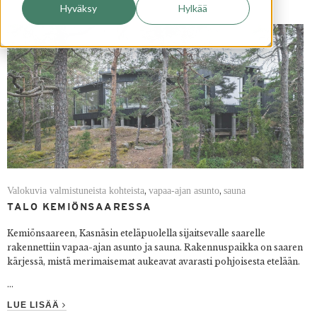
Hyväksy
Hylkää
Valokuvia valmistuneista kohteista
vapaa-ajan asunto
sauna
,
,
TALO KEMIÖNSAARESSA
Kemiönsaareen, Kasnäsin eteläpuolella sijaitsevalle saarelle
rakennettiin vapaa-ajan asunto ja sauna. Rakennuspaikka on saaren
kärjessä, mistä merimaisemat aukeavat avarasti pohjoisesta etelään.
...
LUE LISÄÄ