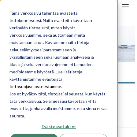
Tämä verkkosivu tallentaa evästeitä
tietokoneeseesi. Näitä evästeitä käytetään
kerämään tietoa siitä, miten käytät
verkkosivuamme, sekä auttamaan meitä
muistamaan sinut. Käytämme näitä tietoja
selauselämyksesi parantamiseen ja
yksilöllistämiseen sekä luomaan analyyseja ja
tilastoja sekä verkkosivujemme että muiden
medioidemme käytöstä. Lue lisätietoja
käyttämistämme evästeistä
VALOKUVAGALLERIA
tietosuojaselosteestamme
.
LUONNOSGALLERIA
Jos et hyväksy tätä, tietojasi ei seurata, kun käytät
RAKENTAJA-BLOGIT
tätä verkkosivua. Selaimessasi käytetään yhtä
TALOESITTELYT
evästettä, jonka avulla muistamme, että sinua ei saa
RAKENTAMISEN OPPAAT
seurata.
Evästeasetukset