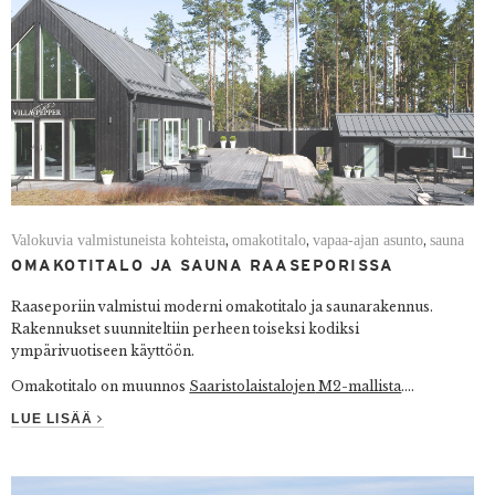
Valokuvia valmistuneista kohteista
omakotitalo
vapaa-ajan asunto
sauna
,
,
,
OMAKOTITALO JA SAUNA RAASEPORISSA
Raaseporiin valmistui moderni omakotitalo ja saunarakennus.
Rakennukset suunniteltiin perheen toiseksi kodiksi
ympärivuotiseen käyttöön.
Omakotitalo on muunnos
Saaristolaistalojen
M2-mallista
.
...
LUE LISÄÄ