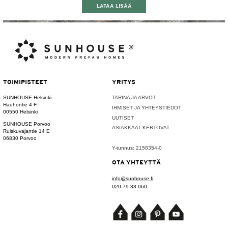
LATAA LISÄÄ
TOIMIPISTEET
YRITYS
SUNHOUSE Helsinki
TARINA JA ARVOT
Hauhontie 4 F
IHMISET JA YHTEYSTIEDOT
00550 Helsinki
UUTISET
SUNHOUSE Porvoo
ASIAKKAAT KERTOVAT
Ruiskuvajantie 14 E
06830 Porvoo
Y-tunnus: 2158354-0
OTA YHTEYTTÄ
info@sunhouse.fi
020 79 33 060