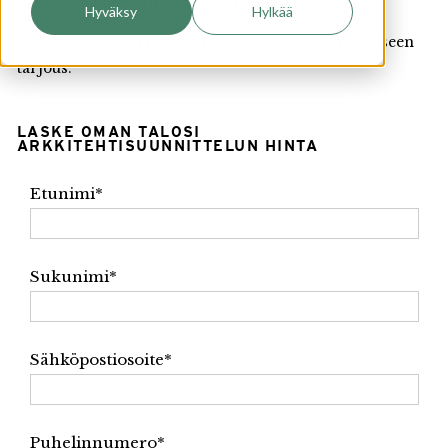
teemme talosi ensimmäisen arkkitehtiluonnoksen.
Hyväksy
Hylkää
Yli 250 neliömetrin rakennuksista pyydetään erikseen
tarjous.
LASKE OMAN TALOSI
ARKKITEHTISUUNNITTELUN HINTA
Etunimi
*
Sukunimi
*
Sähköpostiosoite
*
Puhelinnumero
*