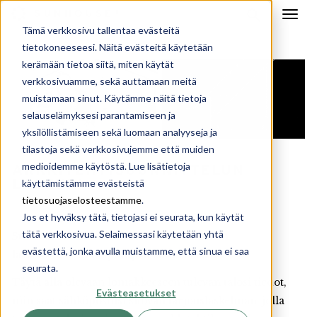
Tämä verkkosivu tallentaa evästeitä
tietokoneeseesi. Näitä evästeitä käytetään
kerämään tietoa siitä, miten käytät
verkkosivuamme, sekä auttamaan meitä
muistamaan sinut. Käytämme näitä tietoja
selauselämyksesi parantamiseen ja
yksilöllistämiseen sekä luomaan analyyseja ja
tilastoja sekä verkkosivujemme että muiden
medioidemme käytöstä. Lue lisätietoja
ARKKITEHTISUUNNITTELUN
LASKURI
käyttämistämme evästeistä
tietosuojaselosteestamme
.
Jos et hyväksy tätä, tietojasi ei seurata, kun käytät
tätä verkkosivua. Selaimessasi käytetään yhtä
Sunhousen arkkitehtisuunnittelun hinnan
evästettä, jonka avulla muistamme, että sinua ei saa
laskeminen on helpompaa kuin koskaan.
seurata.
Täytä alla olevaan lomakkeeseen tulevan talosi tiedot,
Evästeasetukset
niin s
aat sähköpostiisi sitovan tarjouslaskelman, jolla