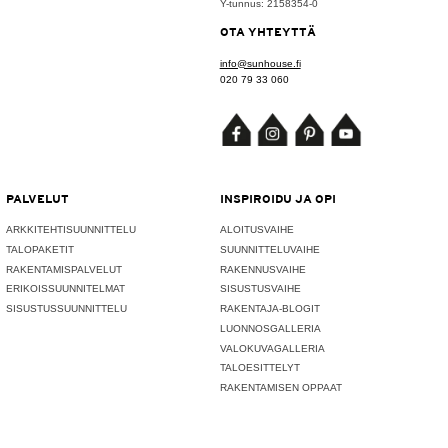
Y-tunnus: 2158354-0
OTA YHTEYTTÄ
info@sunhouse.fi
020 79 33 060
PALVELUT
INSPIROIDU JA OPI
ARKKITEHTISUUNNITTELU
ALOITUSVAIHE
TALOPAKETIT
SUUNNITTELUVAIHE
RAKENTAMISPALVELUT
RAKENNUSVAIHE
ERIKOISSUUNNITELMAT
SISUSTUSVAIHE
SISUSTUSSUUNNITTELU
RAKENTAJA-BLOGIT
LUONNOSGALLERIA
VALOKUVAGALLERIA
TALOESITTELYT
RAKENTAMISEN OPPAAT