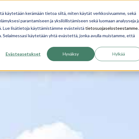
YRITYS
INSPIROIDU
OPI
TALON RAKENTA
itä käytetään kerämään tietoa siitä, miten käytät verkkosivuamme, sekä
ämyksesi parantamiseen ja yksilöllistämiseen sekä luomaan analyyseja j
. Lue lisätietoja käyttämistämme evästeistä
tietosuojaselosteestamme
.
ua. Selaimessasi käytetään yhtä evästettä, jonka avulla muistamme, että
Evästeasetukset
Hyväksy
Hylkää