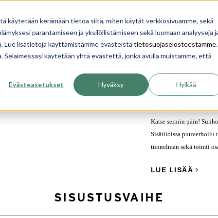
YRITYS
INSPIROIDU
OPI
TALON RAKENTA
itä käytetään kerämään tietoa siitä, miten käytät verkkosivuamme, sekä
sisustusvaihe
panee
,
ämyksesi parantamiseen ja yksilöllistämiseen sekä luomaan analyyseja j
PUUPANE
. Lue lisätietoja käyttämistämme evästeistä
tietosuojaselosteestamme
.
ua. Selaimessasi käytetään yhtä evästettä, jonka avulla muistamme, että
SEINÄÄN 
PIENA
Evästeasetukset
Hyväksy
Hylkää
18. 11. 2022
VALTTERI
Katse seiniin päin! Sunho
Sisätiloissa puuverhoilu 
tunnelman sekä toimii osa
LUE LISÄÄ
SISUSTUSVAIHE