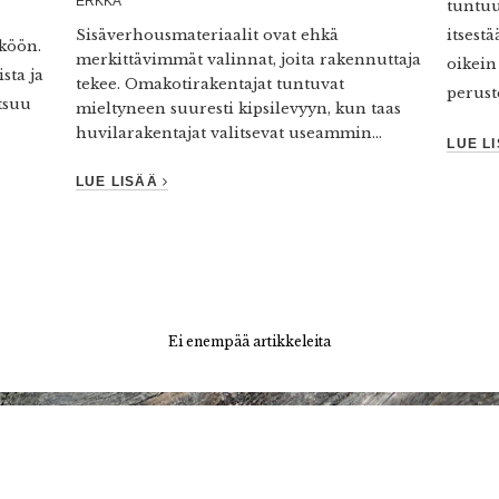
ERKKA
tuntuu
Sisäverhousmateriaalit ovat ehkä
itsestä
köön.
merkittävimmät valinnat, joita rakennuttaja
oikein
sta ja
tekee. Omakotirakentajat tuntuvat
perust
utsuu
mieltyneen suuresti kipsilevyyn, kun taas
huvilarakentajat valitsevat useammin...
LUE L
LUE LISÄÄ
Ei enempää artikkeleita