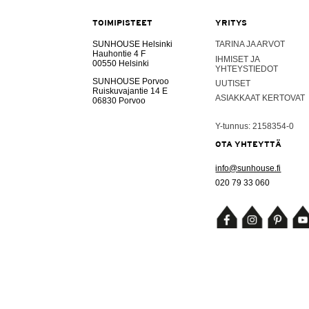
TOIMIPISTEET
YRITYS
SUNHOUSE Helsinki
TARINA JA ARVOT
Hauhontie 4 F
IHMISET JA
00550 Helsinki
YHTEYSTIEDOT
SUNHOUSE Porvoo
UUTISET
Ruiskuvajantie 14 E
ASIAKKAAT KERTOVAT
06830 Porvoo
Y-tunnus: 2158354-0
OTA YHTEYTTÄ
info@sunhouse.fi
020 79 33 060