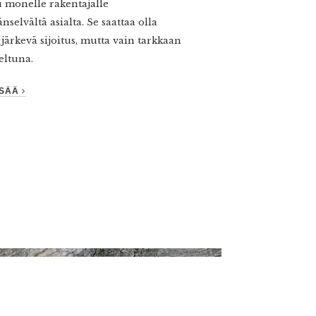
 monelle rakentajalle
änselvältä asialta. Se saattaa olla
 järkevä sijoitus, mutta vain tarkkaan
eltuna.
ISÄÄ