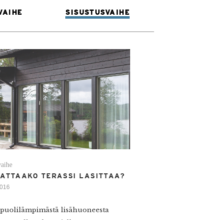
VAIHE
SISUSTUSVAIHE
vaihe
ATTAAKO TERASSI LASITTAA?
2016
 puolilämpimästä lisähuoneesta