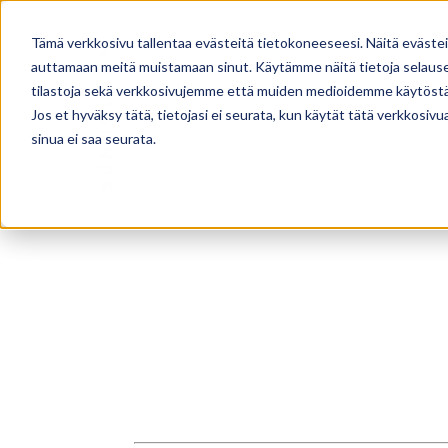
TALOMALLISTO
PALVELUT
Tämä verkkosivu tallentaa evästeitä tietokoneeseesi. Näitä eväste
auttamaan meitä muistamaan sinut. Käytämme näitä tietoja selausel
tilastoja sekä verkkosivujemme että muiden medioidemme käytöstä
Jos et hyväksy tätä, tietojasi ei seurata, kun käytät tätä verkkosiv
sinua ei saa seurata.