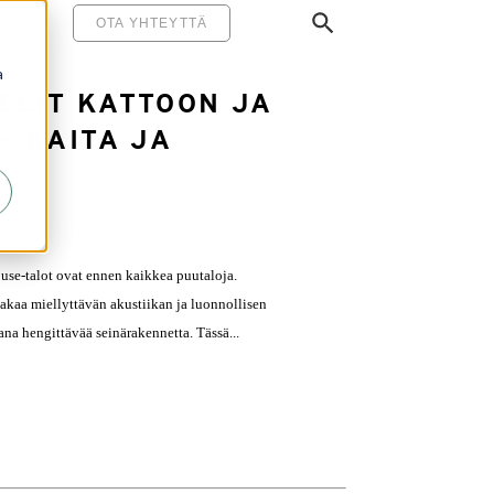
MINEN
OTA YHTEYTTÄ
lit
a
ELIT KATTOON JA
– KAITA JA
use-talot ovat ennen kaikkea puutaloja.
takaa miellyttävän akustiikan ja luonnollisen
na hengittävää seinärakennetta. Tässä...