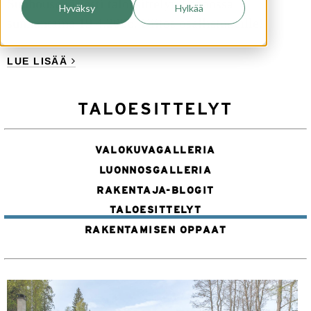
Sunhouse järjesti taloesittelyn Espoossa
Hyväksy
Hylkää
sunnuntaina 19.4.2026. Kiitos osallistuneille!
LUE LISÄÄ
TALOESITTELYT
VALOKUVAGALLERIA
LUONNOSGALLERIA
RAKENTAJA-BLOGIT
TALOESITTELYT
RAKENTAMISEN OPPAAT