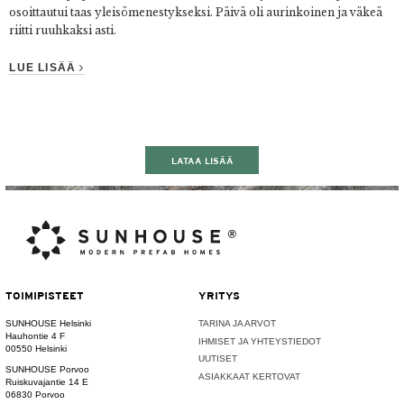
osoittautui taas yleisömenestykseksi. Päivä oli aurinkoinen ja väkeä
riitti ruuhkaksi asti.
LUE LISÄÄ
LATAA LISÄÄ
TOIMIPISTEET
YRITYS
SUNHOUSE Helsinki
TARINA JA ARVOT
Hauhontie 4 F
IHMISET JA YHTEYSTIEDOT
00550 Helsinki
UUTISET
SUNHOUSE Porvoo
ASIAKKAAT KERTOVAT
Ruiskuvajantie 14 E
06830 Porvoo