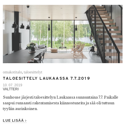
omakotitalo
taloesittelyt
,
TALOESITTELY LAUKAASSA 7.7.2019
10. 07. 2019
VALTTERI
Sunhouse järjesti taloesittelyn Laukaassa sunnuntaina 7.7. Paikalle
saapui runsaasti rakentamisesta kiinnostuneita ja sää oli tuttuun
tyyliin aurinkoinen.
LUE LISÄÄ