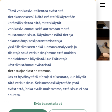
Tämä verkkosivu tallentaa evästeitä
tietokoneeseesi. Näitä evästeitä käytetään
kerämään tietoa siitä, miten käytät
verkkosivuamme, sekä auttamaan meitä
muistamaan sinut. Käytämme näitä tietoja
selauselämyksesi parantamiseen ja
yksilöllistämiseen sekä luomaan analyyseja ja
tilastoja sekä verkkosivujemme että muiden
medioidemme käytöstä. Lue lisätietoja
käyttämistämme evästeistä
omakotitalo
taloesittelyt
tietosuojaselosteestamme
.
,
Jos et hyväksy tätä, tietojasi ei seurata, kun käytät
TALOESITTELY ESPOOSSA
tätä verkkosivua. Selaimessasi käytetään yhtä
19.4.2026
evästettä, jonka avulla muistamme, että sinua ei saa
seurata.
20. 04. 2026
VALTTERI
Evästeasetukset