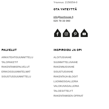
Y-tunnus: 2158354-0
OTA YHTEYTTÄ
info@sunhouse.fi
020 79 33 060
PALVELUT
INSPIROIDU JA OPI
ARKKITEHTISUUNNITTELU
ALOITUSVAIHE
TALOPAKETIT
SUUNNITTELUVAIHE
RAKENTAMISPALVELUT
RAKENNUSVAIHE
ERIKOISSUUNNITELMAT
SISUSTUSVAIHE
SISUSTUSSUUNNITTELU
RAKENTAJA-BLOGIT
LUONNOSGALLERIA
VALOKUVAGALLERIA
TALOESITTELYT
RAKENTAMISEN OPPAAT