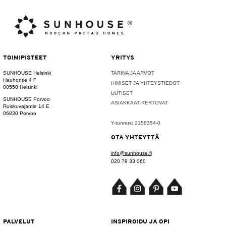
TOIMIPISTEET
YRITYS
SUNHOUSE Helsinki
TARINA JA ARVOT
Hauhontie 4 F
IHMISET JA YHTEYSTIEDOT
00550 Helsinki
UUTISET
SUNHOUSE Porvoo
ASIAKKAAT KERTOVAT
Ruiskuvajantie 14 E
06830 Porvoo
Y-tunnus: 2158354-0
OTA YHTEYTTÄ
info@sunhouse.fi
020 79 33 060
PALVELUT
INSPIROIDU JA OPI