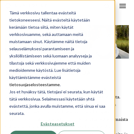
Tämä verkkosivu tallentaa evästeitä
tietokoneeseesi. Näitä evästeitä käytetään
kerämään tietoa siitä, miten käytät
verkkosivuamme, sekä auttamaan meitä
muistamaan sinut. Käytämme näitä tietoja
selauselämyksesi parantamiseen ja
yksilöllistämiseen sekä luomaan analyyseja ja
tilastoja sekä verkkosivujemme että muiden
medioidemme käytöstä. Lue lisätietoja
SUNHOUSEN IHMISET JA
käyttämistämme evästeistä
YHTEYSTIEDOT
tietosuojaselosteestamme
.
Me Sunhousen ihmiset olemme tuoreesti ajattelevia
Jos et hyväksy tätä, tietojasi ei seurata, kun käytät
arkkitehteja ja kokeneita rakentamisen asiantuntijoita.
tätä verkkosivua. Selaimessasi käytetään yhtä
Intohimomme on tehdä aurinkoisia ja elämäniloisia
evästettä, jonka avulla muistamme, että sinua ei saa
koteja, joissa asuminen on hauskaa. Tästä kumpuaa
seurata.
yhtiömme nimikin. Rakastamme eleganttia pohjoismaista
Evästeasetukset
vähäeleisyyttä, johon on lisätty ripaus kansainvälistä