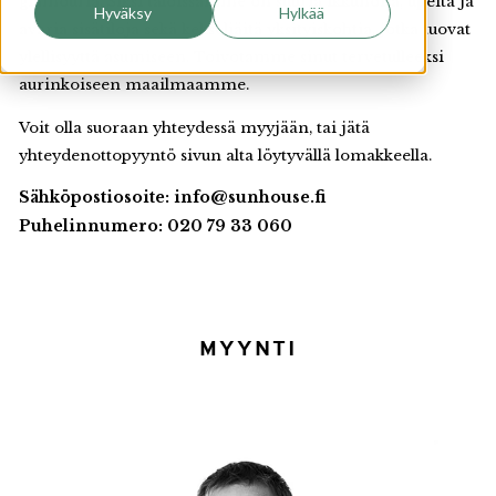
glamouria. Siksi taloissamme on suuria ikkunoita, upeita ja
Hyväksy
Hylkää
avaria sisätiloja sekä kekseliäitä yksityiskohtia, jotka tuovat
ylellisyyttä asumiseen. Toivotamme sinut tervetulleeksi
aurinkoiseen maailmaamme.
Voit olla suoraan yhteydessä myyjään, tai jätä
yhteydenottopyyntö sivun alta löytyvällä lomakkeella.
Sähköpostiosoite: info@sunhouse.fi
Puhelinnumero: 020 79 33 060
MYYNTI