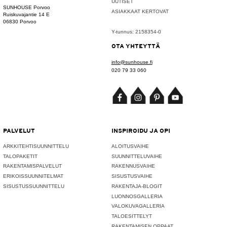
UUTISET
SUNHOUSE Porvoo
ASIAKKAAT KERTOVAT
Ruiskuvajantie 14 E
06830 Porvoo
Y-tunnus: 2158354-0
OTA YHTEYTTÄ
info@sunhouse.fi
020 79 33 060
PALVELUT
INSPIROIDU JA OPI
ARKKITEHTISUUNNITTELU
ALOITUSVAIHE
TALOPAKETIT
SUUNNITTELUVAIHE
RAKENTAMISPALVELUT
RAKENNUSVAIHE
ERIKOISSUUNNITELMAT
SISUSTUSVAIHE
SISUSTUSSUUNNITTELU
RAKENTAJA-BLOGIT
LUONNOSGALLERIA
VALOKUVAGALLERIA
TALOESITTELYT
RAKENTAMISEN OPPAAT