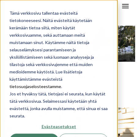
Tämä verkkosivu tallentaa evästeitä
tietokoneeseesi. Näitä evästeitä käytetään
kerämään tietoa siitä, miten käytät
verkkosivuamme, sekä auttamaan meitä
muistamaan sinut. Käytämme näitä tietoja
selauselämyksesi parantamiseen ja
yksilöllistämiseen sekä luomaan analyyseja ja
tilastoja sekä verkkosivujemme että muiden
medioidemme käytöstä. Lue lisätietoja
RAKENTAJA-BLOGIT
käyttämistämme evästeistä
tietosuojaselosteestamme
.
Jos et hyväksy tätä, tietojasi ei seurata, kun käytät
tätä verkkosivua. Selaimessasi käytetään yhtä
evästettä, jonka avulla muistamme, että sinua ei saa
seurata.
Evästeasetukset