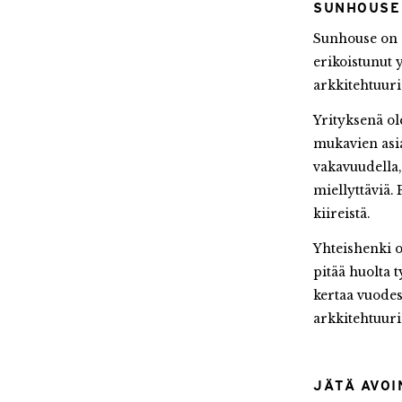
SUNHOUSE
Sunhouse on 
erikoistunut 
arkkitehtuuris
Yrityksenä ol
mukavien asi
vakavuudella
miellyttäviä. 
kiireistä.
Yhteishenki o
pitää huolta 
kertaa vuode
arkkitehtuuri
JÄTÄ AVO