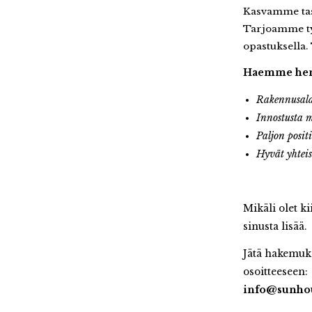
Kasvamme tasa
Tarjoamme ty
opastuksella.
Haemme henki
Rakennusala
Innostusta 
Paljon posit
Hyvät yhteis
Mikäli olet 
sinusta lisää.
Jätä hakemuks
osoitteeseen:
info@sunhou