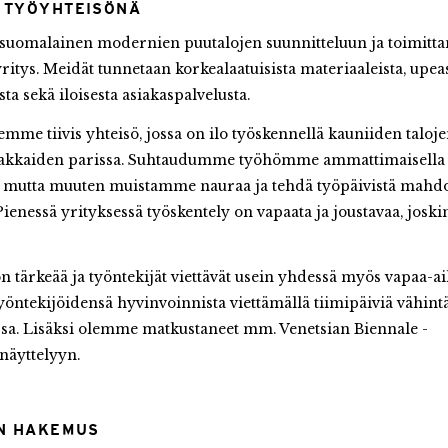
 TYÖYHTEISÖNÄ
suomalainen modernien puutalojen suunnitteluun ja toimitt
yritys. Meidät tunnetaan korkealaatuisista materiaaleista, upea
ta sekä iloisesta asiakaspalvelusta.
emme tiivis yhteisö, jossa on ilo työskennellä kauniiden taloje
akkaiden parissa. Suhtaudumme työhömme ammattimaisella y
, mutta muuten muistamme nauraa ja tehdä työpäivistä mah
Pienessä yrityksessä työskentely on vapaata ja joustavaa, joski
n tärkeää ja työntekijät viettävät usein yhdessä myös vapaa-ai
työntekijöidensä hyvinvoinnista viettämällä tiimipäiviä vähint
ssa. Lisäksi olemme matkustaneet mm. Venetsian Biennale -
näyttelyyn.
IN HAKEMUS