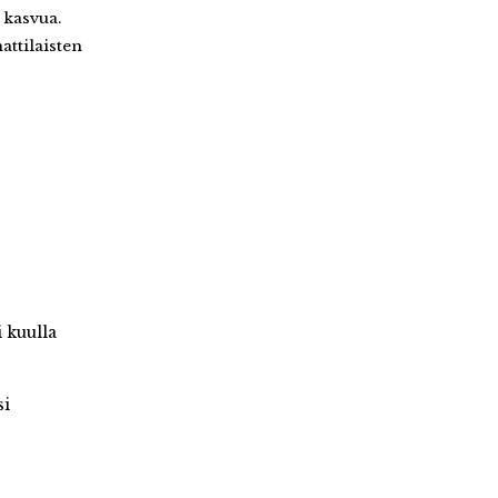
 kasvua.
ttilaisten
 kuulla
si