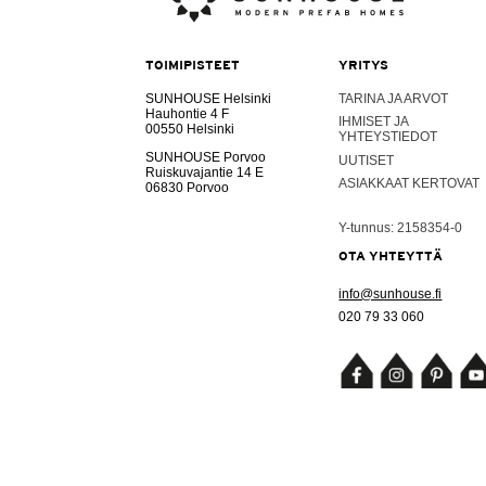
TOIMIPISTEET
YRITYS
SUNHOUSE Helsinki
TARINA JA ARVOT
Hauhontie 4 F
IHMISET JA
00550 Helsinki
YHTEYSTIEDOT
SUNHOUSE Porvoo
UUTISET
Ruiskuvajantie 14 E
ASIAKKAAT KERTOVAT
06830 Porvoo
Y-tunnus: 2158354-0
OTA YHTEYTTÄ
info@sunhouse.fi
020 79 33 060