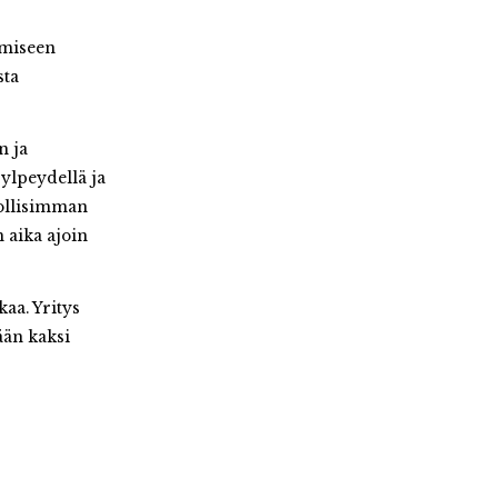
amiseen
sta
n ja
lpeydellä ja
dollisimman
n aika ajoin
kaa. Yritys
ään kaksi