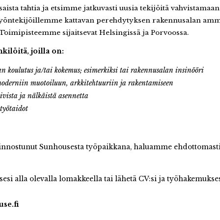
ista tahtia ja etsimme jatkuvasti uusia tekijöitä vahvistamaan
öntekijöillemme kattavan perehdytyksen rakennusalan amma
Toimipisteemme sijaitsevat Helsingissä ja Porvoossa.
löitä, joilla on:
n koulutus ja/tai kokemus;
esimerkiksi tai rakennusalan insinööri
moderniin muotoiluun, arkkitehtuuriin ja rakentamiseen
iivista ja nälkäistä asennetta
työtaidot
kiinnostunut Sunhousesta työpaikkana, haluamme ehdottomasti
esi alla olevalla lomakkeella tai lähetä CV:si ja työhakemukse
se.fi