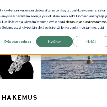
YRITYS
INSPIROIDU
OPI
TALON RAKENTA
itä käytetään kerämään tietoa siitä, miten käytät verkkosivuamme, sekä
ämyksesi parantamiseen ja yksilöllistämiseen sekä luomaan analyyseja j
. Lue lisätietoja käyttämistämme evästeistä
tietosuojaselosteestamme
.
ua. Selaimessasi käytetään yhtä evästettä, jonka avulla muistamme, että
Evästeasetukset
Hyväksy
Hylkää
 HAKEMUS