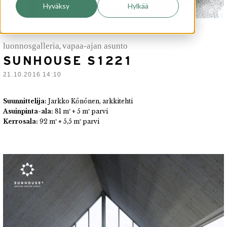
Hyväksy
Hylkää
luonnosgalleria
vapaa-ajan asunto
,
SUNHOUSE S1221
21.10.2016 14:10
Suunnittelija:
Jarkko Könönen
, arkkitehti
Asuinpinta-ala:
81
m² + 5 m² parvi
Kerrosala:
92 m² + 5,5 m² parvi