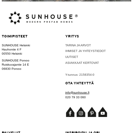
TOIMIPISTEET
YRITYS
SUNHOUSE Helsinki
TARINA JA ARVOT
Hauhontie 4 F
IHMISET JA YHTEYSTIEDOT
00550 Helsinki
UUTISET
SUNHOUSE Porvoo
ASIAKKAAT KERTOVAT
Ruiskuvajantie 14 E
06830 Porvoo
Y-tunnus: 2158354-0
OTA YHTEYTTÄ
info@sunhouse.fi
020 79 33 060
PALVELUT
INSPIROIDU JA OPI