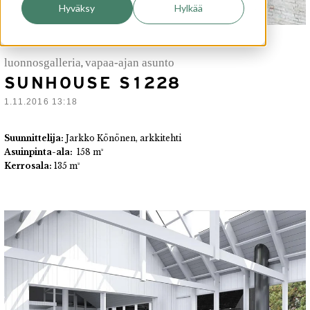
Hyväksy
Hylkää
luonnosgalleria
vapaa-ajan asunto
,
SUNHOUSE S1228
1.11.2016 13:18
Suunnittelija:
Jarkko Könönen, arkkitehti
Asuinpinta-ala:
158 m²
Kerrosala:
135 m²