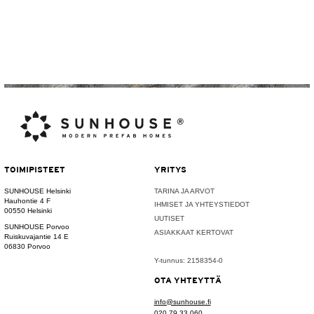
TOIMIPISTEET
YRITYS
SUNHOUSE Helsinki
TARINA JA ARVOT
Hauhontie 4 F
IHMISET JA YHTEYSTIEDOT
00550 Helsinki
UUTISET
SUNHOUSE Porvoo
ASIAKKAAT KERTOVAT
Ruiskuvajantie 14 E
06830 Porvoo
Y-tunnus: 2158354-0
OTA YHTEYTTÄ
info@sunhouse.fi
020 79 33 060