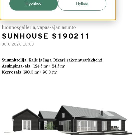
Hyväksy
Hylkää
luonnosgalleria
vapaa-ajan asunto
,
SUNHOUSE S190211
30.6.2020 18:00
Suunnittelija:
Kalle ja Inga Oikari, rakennusarkkitehti
Asuinpinta-ala:
124,5 m² + 24,5 m²
Kerrosala:
130,0 m² + 30,0 m²