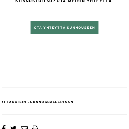
KIINNOSTUITKO? OTA MEIHIN YHTEYTTÄ.
OTA YHTEYTTÄ SUNHOUSEEN
<< TAKAISIN LUONNOSGALLERIAAN