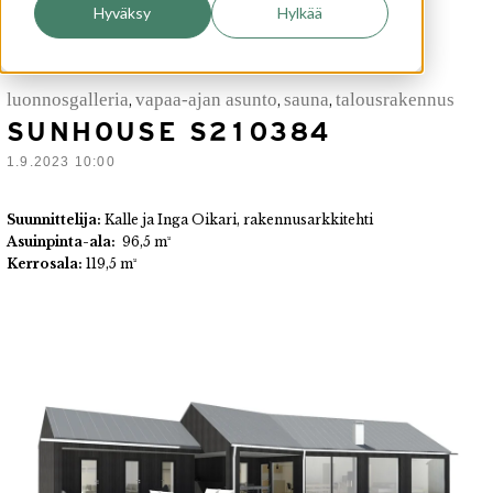
Hyväksy
Hylkää
luonnosgalleria
vapaa-ajan asunto
sauna
talousrakennus
,
,
,
SUNHOUSE S210384
1.9.2023 10:00
Suunnittelija:
Kalle ja Inga Oikari, rakennusarkkitehti
Asuinpinta-ala:
96,5 m²
Kerrosala:
119,5 m²