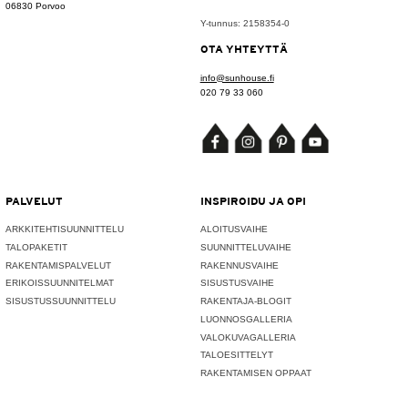
06830 Porvoo
Y-tunnus: 2158354-0
OTA YHTEYTTÄ
info@sunhouse.fi
020 79 33 060
PALVELUT
INSPIROIDU JA OPI
ARKKITEHTISUUNNITTELU
ALOITUSVAIHE
TALOPAKETIT
SUUNNITTELUVAIHE
RAKENTAMISPALVELUT
RAKENNUSVAIHE
ERIKOISSUUNNITELMAT
SISUSTUSVAIHE
SISUSTUSSUUNNITTELU
RAKENTAJA-BLOGIT
LUONNOSGALLERIA
VALOKUVAGALLERIA
TALOESITTELYT
RAKENTAMISEN OPPAAT