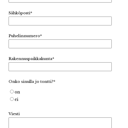
Sähköposti
*
Puhelinnumero
*
Rakennuspaikkakunta
*
Onko sinulla jo tontti?
*
on
ei
Viesti