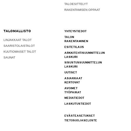
TALOESITTELYT
RAKENTAMISEN OPPAAT
TALOMALLISTO
YHTEYSTIEDOT
TALON
LINJAKKAAT TALOT
RAKENTAMINEN
SAARISTOLAISTALOT
ESITETILAUS
KUUTIOMAISET TALOT
ARKKITEHTISUUNNITTELUN
LASKURI
SAUNAT
SISUSTUSSUUNNITTELUN
LASKURI
UUTISET
ASIAKKAAT
KERTOVAT
AVOIMET
TYÖPAIKAT
MEDIATIEDOT
LASKUTUSTIEDOT
EVÄSTEASETUKSET
TIETOSUOJASELOSTE