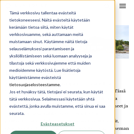
Tämä verkkosivu tallentaa evästeitä
tietokoneeseesi. Näitä evästeitä käytetään
kerämään tietoa siitä, miten käytät
verkkosivuamme, sekä auttamaan meitä
muistamaan sinut. Käytämme näitä tietoja
selauselämyksesi parantamiseen ja
yksilöllistämiseen sekä luomaan analyyseja ja
tilastoja sekä verkkosivujemme että muiden
medioidemme käytöstä. Lue lisätietoja
LINJAKAS TALO S337
käyttämistämme evästeistä
Rakennus on ulkonäöltään tasapainoinen ja selkeä.
tietosuojaselosteestamme
.
Sisäänkäynnille antaa suojaa reilun kokoinen katos. Tässä
Jos et hyväksy tätä, tietojasi ei seurata, kun käytät
mallissa on hulppea yhtenäinen keittiö, ruokailutila ja
tätä verkkosivua. Selaimessasi käytetään yhtä
evästettä, jonka avulla muistamme, että sinua ei saa
olohuone, vastakkaisissa päädyissä tilavat makuuhuoneet ja
seurata.
välissä pesu- ja saunatilat. Rakennus jakautuu
pituussuunnaltaan kahteen osaan, jossa katetut terassit,
Evästeasetukset
oleskelutilat ja keittiö ovat koko pituudellaan päämaiseman