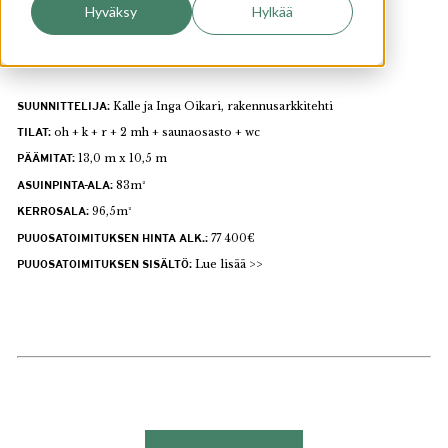
puolella. Makuuhuoneistakin avautuvat näkymät
Hyväksy
Hylkää
päämaisemaan.
SUUNNITTELIJA:
Kalle ja Inga Oikari, rakennusarkkitehti
TILAT:
oh + k + r + 2 mh + saunaosasto + wc
PÄÄMITAT:
13,0 m x 10,5 m
ASUINPINTA-ALA:
83m²
KERROSALA:
96,5m²
PUUOSATOIMITUKSEN HINTA ALK.:
77 400€
PUUOSATOIMITUKSEN SISÄLTÖ:
Lue lisää >>