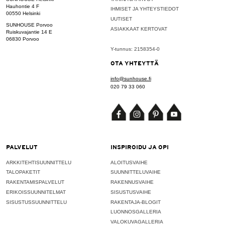
Hauhontie 4 F
IHMISET JA YHTEYSTIEDOT
00550 Helsinki
UUTISET
SUNHOUSE Porvoo
ASIAKKAAT KERTOVAT
Ruiskuvajantie 14 E
06830 Porvoo
Y-tunnus: 2158354-0
OTA YHTEYTTÄ
info@sunhouse.fi
020 79 33 060
PALVELUT
INSPIROIDU JA OPI
ARKKITEHTISUUNNITTELU
ALOITUSVAIHE
TALOPAKETIT
SUUNNITTELUVAIHE
RAKENTAMISPALVELUT
RAKENNUSVAIHE
ERIKOISSUUNNITELMAT
SISUSTUSVAIHE
SISUSTUSSUUNNITTELU
RAKENTAJA-BLOGIT
LUONNOSGALLERIA
VALOKUVAGALLERIA