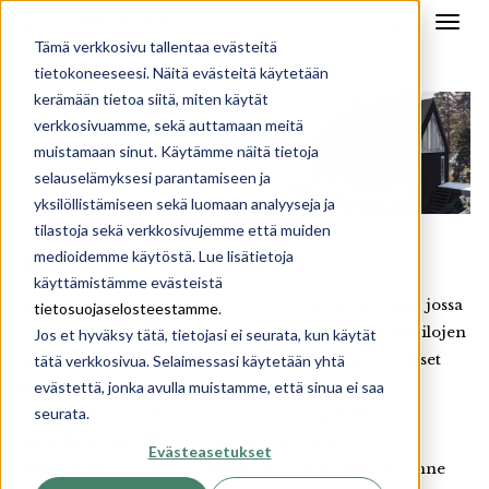
Tämä verkkosivu tallentaa evästeitä
tietokoneeseesi. Näitä evästeitä käytetään
kerämään tietoa siitä, miten käytät
verkkosivuamme, sekä auttamaan meitä
muistamaan sinut. Käytämme näitä tietoja
selauselämyksesi parantamiseen ja
yksilöllistämiseen sekä luomaan analyyseja ja
tilastoja sekä verkkosivujemme että muiden
medioidemme käytöstä. Lue lisätietoja
SAARISTOLAISTALO L2
käyttämistämme evästeistä
Saaristolaistalo L2 on rinteeseen soveltuva rakennus, jossa
tietosuojaselosteestamme
.
on sisääntulokerroksen oleskelu-, keittiö- ja ruokailutilojen
Jos et hyväksy tätä, tietojasi ei seurata, kun käytät
lisäksi ateljemainen ullakkotila sekä alakerrassa ylelliset
tätä verkkosivua. Selaimessasi käytetään yhtä
evästettä, jonka avulla muistamme, että sinua ei saa
saunatilat takkahuoneineen sekä päämakuutila.
seurata.
Erikoisuutena alakerrassa on terassiin upotettu
japanilaishenkinen allas saunatilojen jatkeena.
Evästeasetukset
Ateljeullakko soveltuu työhuoneeksi, oleskeluun tai sinne