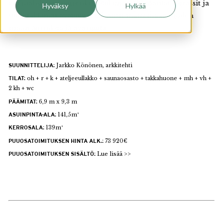
voi mahduttaa suurenkin joukon nukkumatilat. Terassit ja
Hyväksy
Hylkää
suuret ikkunat avautuvat kauniisti maisemaan tuoden
sisään aurinkoa ja avaruutta.
SUUNNITTELIJA:
Jarkko Könönen, arkkitehti
TILAT:
oh + r + k + ateljeeullakko + saunaosasto + takkahuone + mh + vh +
2 kh + wc
PÄÄMITAT:
6,9 m x 9,3 m
ASUINPINTA-ALA:
141,5m²
KERROSALA:
139m²
PUUOSATOIMITUKSEN HINTA ALK.:
73 920€
PUUOSATOIMITUKSEN SISÄLTÖ:
Lue lisää >>