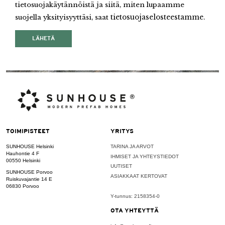
tietosuojakäytännöistä ja siitä, miten lupaamme
suojella yksityisyyttäsi, saat
tietosuojaselosteestamme
.
TOIMIPISTEET
YRITYS
SUNHOUSE Helsinki
TARINA JA ARVOT
Hauhontie 4 F
IHMISET JA YHTEYSTIEDOT
00550 Helsinki
UUTISET
SUNHOUSE Porvoo
ASIAKKAAT KERTOVAT
Ruiskuvajantie 14 E
06830 Porvoo
Y-tunnus: 2158354-0
OTA YHTEYTTÄ