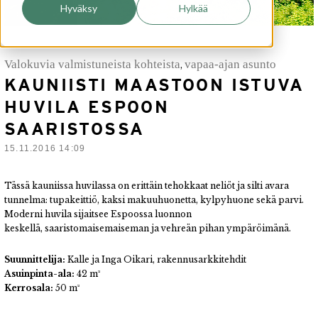
Hyväksy
Hylkää
Valokuvia valmistuneista kohteista
vapaa-ajan asunto
,
KAUNIISTI MAASTOON ISTUVA
HUVILA ESPOON
SAARISTOSSA
15.11.2016 14:09
Tässä kauniissa huvilassa on erittäin tehokkaat neliöt ja silti avara
tunnelma: tupakeittiö, kaksi makuuhuonetta, kylpyhuone sekä parvi.
Moderni huvila sijaitsee Espoossa luonnon
keskellä, saaristomaisemaiseman ja vehreän pihan ympäröimänä.
Suunnittelija:
Kalle ja Inga Oikari, rakennusarkkitehdit
Asuinpinta-ala:
42 m²
Kerrosala:
50 m²