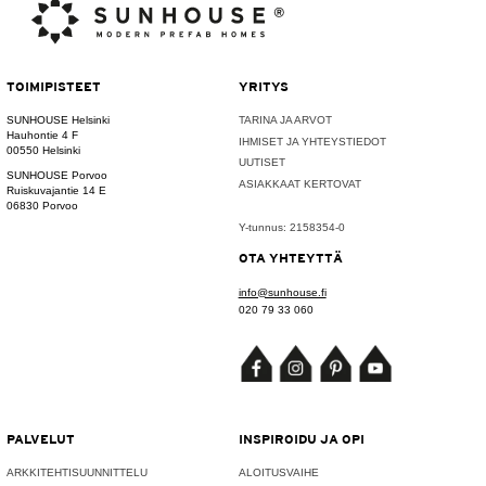
TOIMIPISTEET
YRITYS
SUNHOUSE Helsinki
TARINA JA ARVOT
Hauhontie 4 F
IHMISET JA YHTEYSTIEDOT
00550 Helsinki
UUTISET
SUNHOUSE Porvoo
ASIAKKAAT KERTOVAT
Ruiskuvajantie 14 E
06830 Porvoo
Y-tunnus: 2158354-0
OTA YHTEYTTÄ
info@sunhouse.fi
020 79 33 060
PALVELUT
INSPIROIDU JA OPI
ARKKITEHTISUUNNITTELU
ALOITUSVAIHE