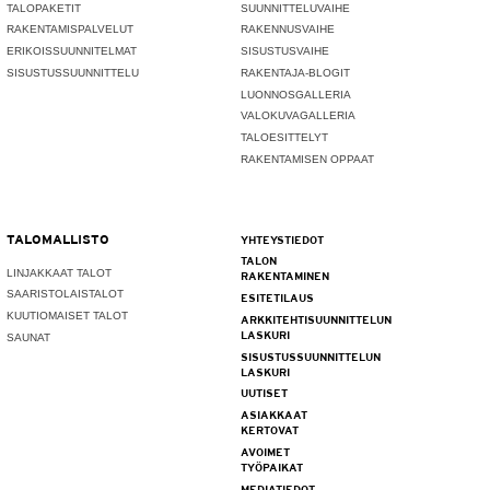
TALOPAKETIT
SUUNNITTELUVAIHE
RAKENTAMISPALVELUT
RAKENNUSVAIHE
ERIKOISSUUNNITELMAT
SISUSTUSVAIHE
SISUSTUSSUUNNITTELU
RAKENTAJA-BLOGIT
LUONNOSGALLERIA
VALOKUVAGALLERIA
TALOESITTELYT
RAKENTAMISEN OPPAAT
TALOMALLISTO
YHTEYSTIEDOT
TALON
LINJAKKAAT TALOT
RAKENTAMINEN
SAARISTOLAISTALOT
ESITETILAUS
KUUTIOMAISET TALOT
ARKKITEHTISUUNNITTELUN
LASKURI
SAUNAT
SISUSTUSSUUNNITTELUN
LASKURI
UUTISET
ASIAKKAAT
KERTOVAT
AVOIMET
TYÖPAIKAT
MEDIATIEDOT