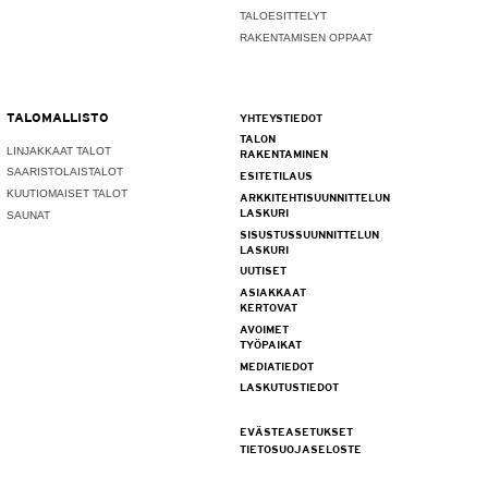
TALOESITTELYT
RAKENTAMISEN OPPAAT
TALOMALLISTO
YHTEYSTIEDOT
TALON
LINJAKKAAT TALOT
RAKENTAMINEN
SAARISTOLAISTALOT
ESITETILAUS
KUUTIOMAISET TALOT
ARKKITEHTISUUNNITTELUN
LASKURI
SAUNAT
SISUSTUSSUUNNITTELUN
LASKURI
UUTISET
ASIAKKAAT
KERTOVAT
AVOIMET
TYÖPAIKAT
MEDIATIEDOT
LASKUTUSTIEDOT
EVÄSTEASETUKSET
TIETOSUOJASELOSTE