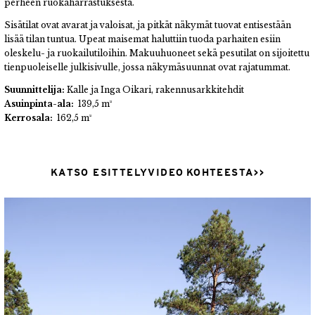
perheen ruokaharrastuksesta.
Sisätilat ovat avarat ja valoisat, ja pitkät näkymät tuovat entisestään
lisää tilan tuntua.
Upeat maisemat haluttiin tuoda parhaiten esiin
oleskelu- ja ruokailutiloihin.
Makuuhuoneet sekä pesutilat on sijoitettu
tienpuoleiselle julkisivulle, jossa näkymäsuunnat ovat rajatummat.
Suunnittelija:
Kalle ja Inga Oikari, rakennusarkkitehdit
Asuinpinta-ala:
1
39,5
m²
Kerrosala:
162,5 m²
KATSO ESITTELYVIDEO KOHTEESTA>>