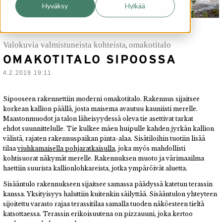
Hyväksy
Hylkää
Valokuvia valmistuneista kohteista
omakotitalo
,
OMAKOTITALO SIPOOSSA
4.2.2019 19:11
Sipooseen rakennettiin moderni omakotitalo. Rakennus sijaitsee
korkean kallion päällä, josta maisema avautuu kauniisti merelle.
Maastonmuodot ja talon läheisyydessä oleva tie asettivat tarkat
ehdot
suunnittelulle
. Tie kulkee mäen
huipulle kahden jyrkän kallion
välistä, rajaten rakennuspaikan pinta-alaa.
Sisätiloihin tuotiin lisää
tilaa
viuhkamaisella pohjaratkaisulla
, joka myös mahdollisti
kohtisuorat näkymät merelle. Rakennuksen muoto ja värimaailma
haettiin suurista kallionlohkareista, jotka ympäröivät aluetta.
Sisääntulo rakennukseen sijaitsee samassa päädyssä katetun terassin
kanssa. Yksityisyys haluttiin kuitenkin säilyttää. Sisääntulon yhteyteen
sijoitettu varasto rajaa terassitilaa samalla tuoden näköesteen tieltä
katsottaessa. Terassin erikoisuutena on pizzauuni, joka kertoo