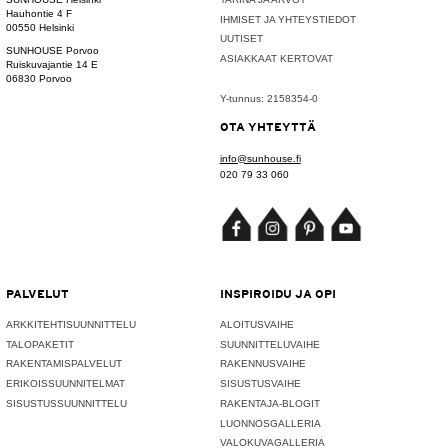
Hauhontie 4 F
IHMISET JA YHTEYSTIEDOT
00550 Helsinki
UUTISET
SUNHOUSE Porvoo
ASIAKKAAT KERTOVAT
Ruiskuvajantie 14 E
06830 Porvoo
Y-tunnus: 2158354-0
OTA YHTEYTTÄ
info@sunhouse.fi
020 79 33 060
PALVELUT
INSPIROIDU JA OPI
ARKKITEHTISUUNNITTELU
ALOITUSVAIHE
TALOPAKETIT
SUUNNITTELUVAIHE
RAKENTAMISPALVELUT
RAKENNUSVAIHE
ERIKOISSUUNNITELMAT
SISUSTUSVAIHE
SISUSTUSSUUNNITTELU
RAKENTAJA-BLOGIT
LUONNOSGALLERIA
VALOKUVAGALLERIA