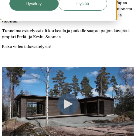
rinteeseen rakennettu linjakas talo sulautuu hyvin maastoon. Vapaa-
Hyväksy
Hylkää
ajan asunnossa on saunan ja pesutilojen lisäksi kolme makuuhuonetta
sekä olohuone, jonka suuret ikkunat tekevät huoneesta avaran ja
valoisan.
Tunnelma esittelyssä oli korkealla ja paikalle saapui paljon kävijöitä
ympäri Etelä- ja Keski-Suomea.
Katso video taloesittelystä!