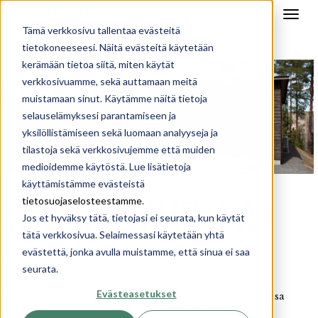
Tämä verkkosivu tallentaa evästeitä
tietokoneeseesi. Näitä evästeitä käytetään
kerämään tietoa siitä, miten käytät
verkkosivuamme, sekä auttamaan meitä
muistamaan sinut. Käytämme näitä tietoja
selauselämyksesi parantamiseen ja
yksilöllistämiseen sekä luomaan analyyseja ja
tilastoja sekä verkkosivujemme että muiden
medioidemme käytöstä. Lue lisätietoja
käyttämistämme evästeistä
taloesittelyt
tietosuojaselosteestamme
.
VIDEO TALOESITTELYSTÄ
Jos et hyväksy tätä, tietojasi ei seurata, kun käytät
SASTAMALASSA 7.5.2017
tätä verkkosivua. Selaimessasi käytetään yhtä
12.5.2017 15:40
evästettä, jonka avulla muistamme, että sinua ei saa
SILJA
seurata.
Evästeasetukset
Toukokuun aurinkoisena sunnuntaina järjestettiin Sastamalassa
Sunhousen modernin vapaa-ajan asunnon esittely. Korkealle