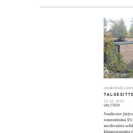
omakotitalo
taloe
,
TALOESITTE
23. 10. 2019
VALTTERI
Sunhouse järjest
sunnuntaina 20.
modernista arkk
kiinnostunutta v