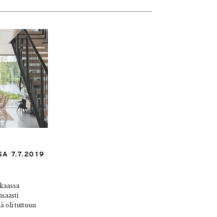
A 7.7.2019
ukaassa
nsaasti
ä oli tuttuun