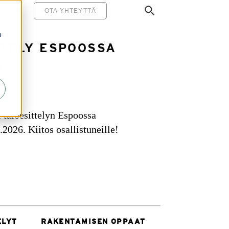
MINEN
OTA YHTEYTTÄ
ttelyt
a
TTELY ESPOOSSA
6
i taloesittelyn Espoossa
2026. Kiitos osallistuneille!
ELYT
RAKENTAMISEN OPPAAT