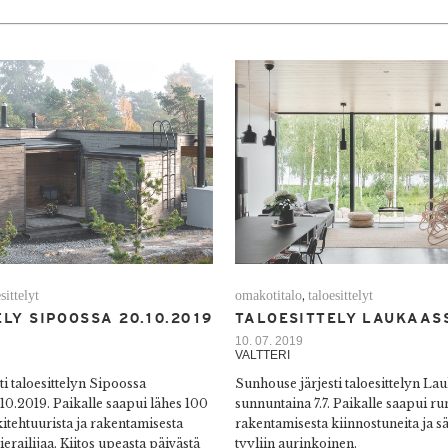
sittelyt
omakotitalo
taloesittelyt
,
LY SIPOOSSA 20.10.2019
TALOESITTELY LAUKAASS
10. 07. 2019
VALTTERI
i taloesittelyn Sipoossa
Sunhouse järjesti taloesittelyn La
10.2019. Paikalle saapui lähes 100
sunnuntaina 7.7. Paikalle saapui ru
itehtuurista ja rakentamisesta
rakentamisesta kiinnostuneita ja sä
ierailijaa. Kiitos upeasta päivästä
tyyliin aurinkoinen.