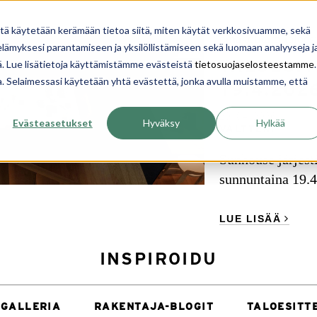
YRITYS
INSPIROIDU
OPI
TALON RAKENTA
itä käytetään kerämään tietoa siitä, miten käytät verkkosivuamme, sekä
omakotitalo
taloesi
,
ämyksesi parantamiseen ja yksilöllistämiseen sekä luomaan analyyseja j
TALOESI
. Lue lisätietoja käyttämistämme evästeistä
tietosuojaselosteestamme
.
ua. Selaimessasi käytetään yhtä evästettä, jonka avulla muistamme, että
19.4.202
20. 04. 2026
Evästeasetukset
Hyväksy
Hylkää
VALTTERI
Sunhouse järjest
sunnuntaina 19.4.
LUE LISÄÄ
INSPIROIDU
GALLERIA
RAKENTAJA-BLOGIT
TALOESITT