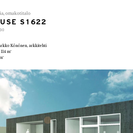
ia
omakotitalo
,
USE S1622
:30
arkko Könönen, arkkitehti
:
114 m²
m²