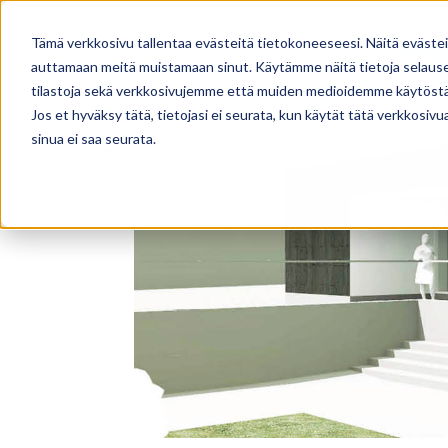
TALOMALLISTO
PALVELUT
Tämä verkkosivu tallentaa evästeitä tietokoneeseesi. Näitä eväste
auttamaan meitä muistamaan sinut. Käytämme näitä tietoja selausel
tilastoja sekä verkkosivujemme että muiden medioidemme käytöstä
Jos et hyväksy tätä, tietojasi ei seurata, kun käytät tätä verkkosiv
sinua ei saa seurata.