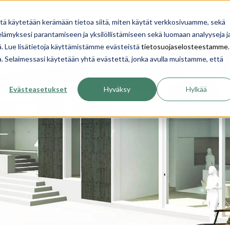
YRITYS
INSPIROIDU
OPI
TALON RAKENTA
itä käytetään kerämään tietoa siitä, miten käytät verkkosivuamme, sekä
ämyksesi parantamiseen ja yksilöllistämiseen sekä luomaan analyyseja j
. Lue lisätietoja käyttämistämme evästeistä
tietosuojaselosteestamme
.
ua. Selaimessasi käytetään yhtä evästettä, jonka avulla muistamme, että
Evästeasetukset
Hyväksy
Hylkää