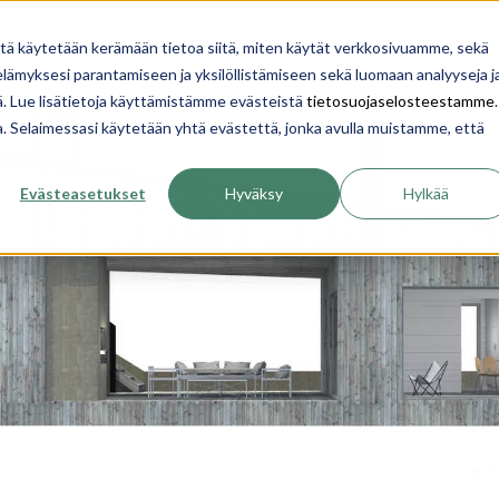
YRITYS
INSPIROIDU
OPI
TALON RAKENTA
itä käytetään kerämään tietoa siitä, miten käytät verkkosivuamme, sekä
ämyksesi parantamiseen ja yksilöllistämiseen sekä luomaan analyyseja j
. Lue lisätietoja käyttämistämme evästeistä
tietosuojaselosteestamme
.
ua. Selaimessasi käytetään yhtä evästettä, jonka avulla muistamme, että
Evästeasetukset
Hyväksy
Hylkää