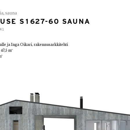
ia
sauna
,
USE S1627-60 SAUNA
:41
alle ja Inga Oikari, rakennusarkkitehti
:
47,5 m²
m²