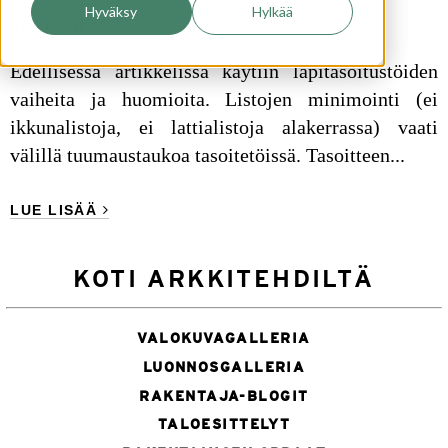
21. 12. 2018
Hyväksy
Hylkää
JOHANNES
Edellisessä artikkelissa käytiin läpi
tasoitustöiden
vaiheita ja huomioita.
Listojen minimointi (ei
ikkunalistoja, ei lattialistoja alakerrassa) vaati
välillä tuumaustaukoa tasoitetöissä. Tasoitteen...
LUE LISÄÄ
KOTI ARKKITEHDILTÄ
VALOKUVAGALLERIA
LUONNOSGALLERIA
RAKENTAJA-BLOGIT
TALOESITTELYT