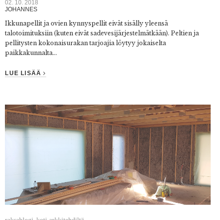
02. 10. 2018
JOHANNES
Ikkunapellit ja ovien kynnyspellit eivät sisälly yleensä
talotoimituksiin (kuten eivät
sadevesijärjestelmätkään
). Peltien ja
pellitysten kokonaisurakan tarjoajia löytyy jokaiselta
paikkakunnalta...
LUE LISÄÄ
raksablogi
koti arkkitehdiltä