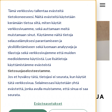
Tämä verkkosivu tallentaa evästeitä
tietokoneeseesi. Näitä evästeitä käytetään
kerämään tietoa siitä, miten käytät
verkkosivuamme, sekä auttamaan meitä
muistamaan sinut. Käytämme näitä tietoja
selauselämyksesi parantamiseen ja
yksilöllistämiseen sekä luomaan analyyseja ja
tilastoja sekä verkkosivujemme että muiden
medioidemme käytöstä. Lue lisätietoja
käyttämistämme evästeistä
raksablogi
koti arkkitehdiltä
tietosuojaselosteestamme
.
,
Jos et hyväksy tätä, tietojasi ei seurata, kun käytät
PINTAMATERIAALIKSI
tätä verkkosivua. Selaimessasi käytetään yhtä
SUOJAKÄSITELTYÄ
evästettä, jonka avulla muistamme, että sinua ei saa
seurata.
MÄNTYPANEELIA, LAATTOJA
Evästeasetukset
JA TIKKURILAN MAALEJA