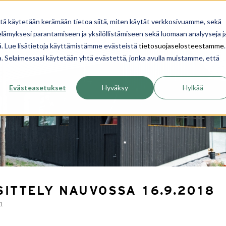
YRITYS
INSPIROIDU
OPI
TALON RAKENTA
itä käytetään kerämään tietoa siitä, miten käytät verkkosivuamme, sekä
ämyksesi parantamiseen ja yksilöllistämiseen sekä luomaan analyyseja j
. Lue lisätietoja käyttämistämme evästeistä
tietosuojaselosteestamme
.
ua. Selaimessasi käytetään yhtä evästettä, jonka avulla muistamme, että
Evästeasetukset
Hyväksy
Hylkää
SITTELY NAUVOSSA 16.9.2018
21