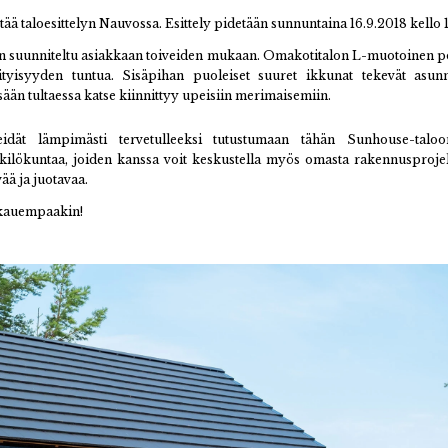
ää taloesittelyn Nauvossa. Esittely pidetään sunnuntaina 16.9.2018 kello 1
 suunniteltu asiakkaan toiveiden mukaan. Omakotitalon L-muotoinen po
sityisyyden tuntua. Sisäpihan puoleiset suuret ikkunat tekevät asun
isään tultaessa katse kiinnittyy upeisiin merimaisemiin.
idät lämpimästi tervetulleeksi tutustumaan tähän Sunhouse-taloo
lökuntaa, joiden kanssa voit keskustella myös omasta rakennusprojekt
ää ja juotavaa.
 kauempaakin!