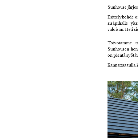
Sunhouse järjest
Esittelykohde
on
sisäpihalle yk
valoisan. Heti s
Toivotamme te
Sunhousen henki
on pientä syötäv
Kannattaa tulla