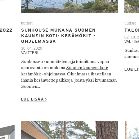
uutiset
uutiset
.2022
SUNHOUSE MUKANA SUOMEN
TALO
KAUNEIN KOTI: KESÄMÖKIT -
02. 10. 
OHJELMASSA
VALTTE
30. 04. 2020
Sunhous
VALTTERI
sunnunt
Sunhousen suunnittelema ja toimittama vapaa-
ajan asunto on mukana
Suomen kaunein koti:
LUE L
kesämökit -ohjelmassa
. Ohjelmassa ihastellaan
ihania kesänviettopaikkoja, joista yksi kruunataan
Suomen...
LUE LISÄÄ