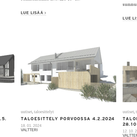
sunnun
LUE LISÄÄ
LUE L
uutiset
taloesittelyt
uutiset
,
,
.5.
TALOESITTELY PORVOOSSA 4.2.2024
TALO
28.10
18. 01. 2024
VALTTERI
12. 10. 
VALTTE