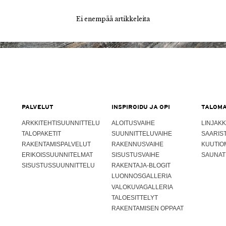
Ei enempää artikkeleita
PALVELUT
INSPIROIDU JA OPI
TALOMA
ARKKITEHTISUUNNITTELU
ALOITUSVAIHE
LINJAKK
TALOPAKETIT
SUUNNITTELUVAIHE
SAARIS
RAKENTAMISPALVELUT
RAKENNUSVAIHE
KUUTIO
ERIKOISSUUNNITELMAT
SISUSTUSVAIHE
SAUNAT
SISUSTUSSUUNNITTELU
RAKENTAJA-BLOGIT
LUONNOSGALLERIA
VALOKUVAGALLERIA
TALOESITTELYT
RAKENTAMISEN OPPAAT