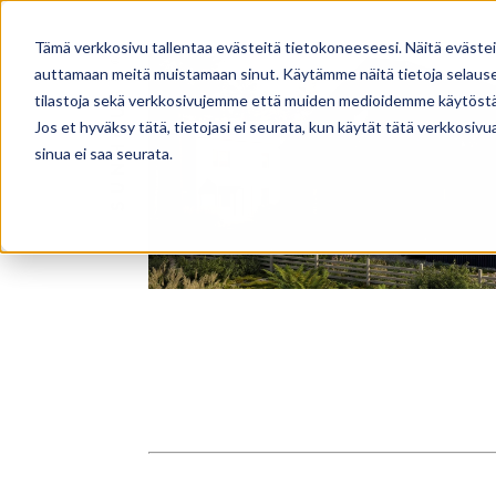
TALOMALLISTO
PALVELUT
Tämä verkkosivu tallentaa evästeitä tietokoneeseesi. Näitä eväste
auttamaan meitä muistamaan sinut. Käytämme näitä tietoja selausel
tilastoja sekä verkkosivujemme että muiden medioidemme käytöstä
Jos et hyväksy tätä, tietojasi ei seurata, kun käytät tätä verkkosiv
sinua ei saa seurata.