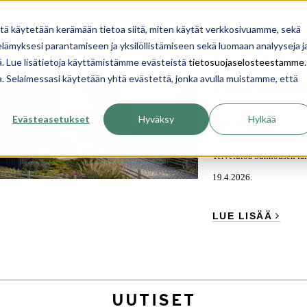
YRITYS
INSPIROIDU
OPI
TALON RAKENTA
itä käytetään kerämään tietoa siitä, miten käytät verkkosivuamme, sekä
omakotitalo
taloesi
,
ämyksesi parantamiseen ja yksilöllistämiseen sekä luomaan analyyseja j
TALOESI
. Lue lisätietoja käyttämistämme evästeistä
tietosuojaselosteestamme
.
ua. Selaimessasi käytetään yhtä evästettä, jonka avulla muistamme, että
19.4.202
07. 04. 2026
Evästeasetukset
Hyväksy
Hylkää
VALTTERI
Tervetuloa Sunhousen ta
19.4.2026.
LUE LISÄÄ
UUTISET