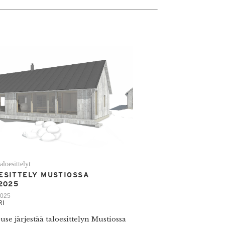
taloesittelyt
ESITTELY MUSTIOSSA
.2025
2025
RI
se järjestää taloesittelyn Mustiossa