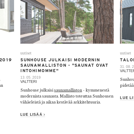
uutiset
uutiset
.2019
SUNHOUSE JULKAISI MODERNIN
TALO
SAUNAMALLISTON - "SAUNAT OVAT
31. 08. 
INTOHIMOMME"
VALTTE
13. 05. 2019
n
Sunhous
VALTTERI
än
pidetää
Sunhouse julkaisi
saunamalliston
- kymmenestä
modernista saunasta. Mallisto toteuttaa Sunhousen
LUE L
vähäeleistä ja aikaa kestävää arkkitehtuuria.
LUE LISÄÄ