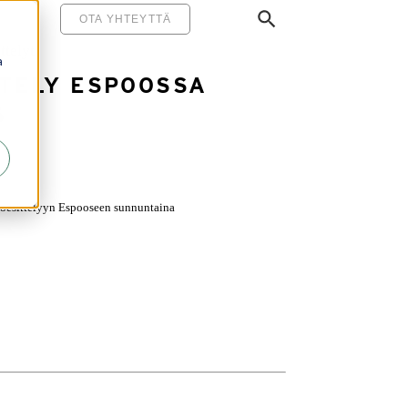
MINEN
OTA YHTEYTTÄ
ttelyt
a
TTELY ESPOOSSA
6
loesittelyyn Espooseen sunnuntaina