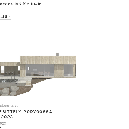
taina 18.5. klo 10–16.
ISÄÄ
taloesittelyt
ESITTELY PORVOOSSA
.2023
2023
RI