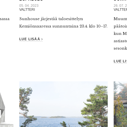
05. 04. 2023
26. 07. 
VALTTERI
VALTTE
sassa
Sunhouse järjestää taloesittelyn
Muumi
Kemiönsaaressa sunnuntaina 23.4. klo 10–17.
päätoi
kun Mo
LUE LISÄÄ
astias
sesonk
LUE L