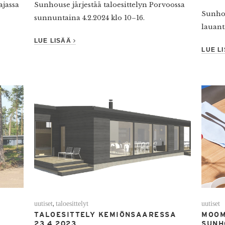
ajassa
Sunhouse järjestää taloesittelyn Porvoossa
Sunhou
sunnuntaina 4.2.2024 klo 10–16.
lauant
LUE LISÄÄ
LUE L
uutiset
taloesittelyt
uutiset
,
TALOESITTELY KEMIÖNSAARESSA
MOOM
23.4.2023
SUNH