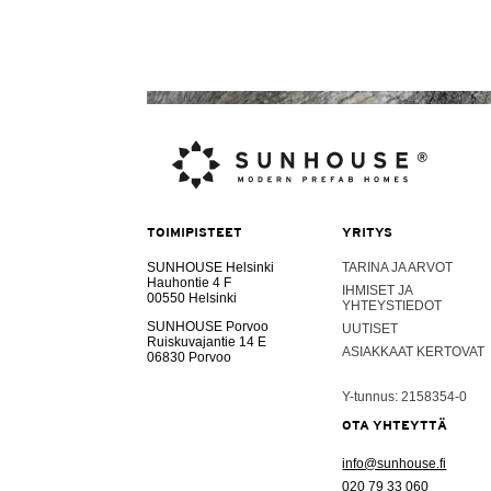
TOIMIPISTEET
YRITYS
SUNHOUSE Helsinki
TARINA JA ARVOT
Hauhontie 4 F
IHMISET JA
00550 Helsinki
YHTEYSTIEDOT
SUNHOUSE Porvoo
UUTISET
Ruiskuvajantie 14 E
ASIAKKAAT KERTOVAT
06830 Porvoo
Y-tunnus: 2158354-0
OTA YHTEYTTÄ
info@sunhouse.fi
020 79 33 060