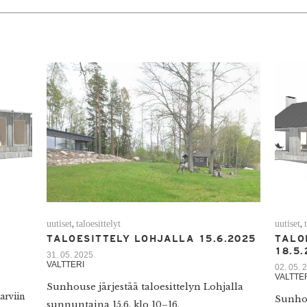
uutiset
taloesittelyt
uutiset
,
,
TALOESITTELY LOHJALLA 15.6.2025
TALO
18.5
31. 05. 2025
VALTTERI
02. 05. 
VALTTE
Sunhouse järjestää taloesittelyn Lohjalla
arviin
Sunhou
sunnuntaina 15.6. klo 10–16.