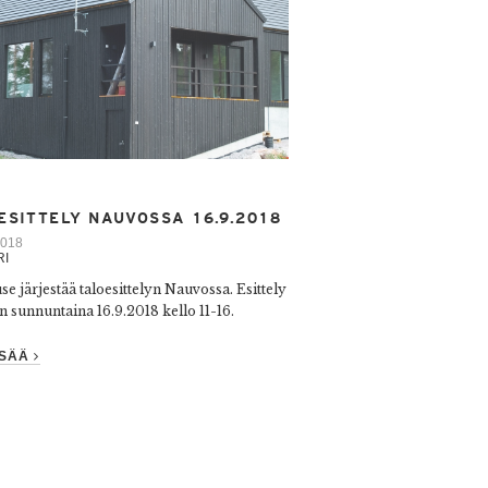
ESITTELY NAUVOSSA 16.9.2018
2018
RI
e järjestää taloesittelyn Nauvossa. Esittely
n sunnuntaina 16.9.2018 kello 11-16.
ISÄÄ