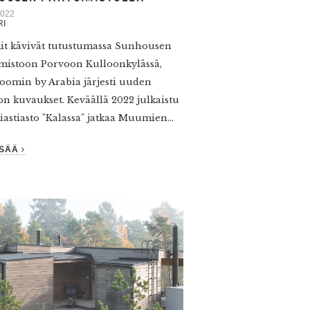
2022
RI
t kävivät tutustumassa Sunhousen
mistoon Porvoon Kulloonkylässä,
omin by Arabia järjesti uuden
ton kuvaukset. Keväällä 2022 julkaistu
iastiasto "Kalassa" jatkaa Muumien...
ISÄÄ