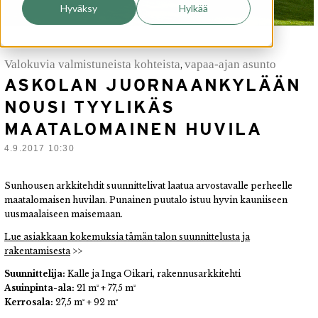
Hyväksy
Hylkää
Valokuvia valmistuneista kohteista
vapaa-ajan asunto
,
ASKOLAN JUORNAANKYLÄÄN
NOUSI TYYLIKÄS
MAATALOMAINEN HUVILA
4.9.2017 10:30
Sunhousen arkkitehdit suunnittelivat laatua arvostavalle perheelle
maatalomaisen huvilan. Punainen puutalo istuu hyvin kauniiseen
uusmaalaiseen maisemaan.
Lue asiakkaan kokemuksia tämän talon suunnittelusta ja
rakentamisesta
>
>
Suunnittelija:
Kalle ja Inga Oikari, rakennusarkkitehti
Asuinpinta-ala:
21 m² + 77,5 m²
Kerrosala:
27,5 m² + 92 m²