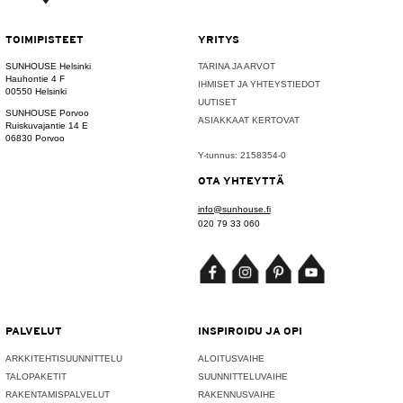
TOIMIPISTEET
YRITYS
SUNHOUSE Helsinki
TARINA JA ARVOT
Hauhontie 4 F
IHMISET JA YHTEYSTIEDOT
00550 Helsinki
UUTISET
SUNHOUSE Porvoo
ASIAKKAAT KERTOVAT
Ruiskuvajantie 14 E
06830 Porvoo
Y-tunnus: 2158354-0
OTA YHTEYTTÄ
info@sunhouse.fi
020 79 33 060
PALVELUT
INSPIROIDU JA OPI
ARKKITEHTISUUNNITTELU
ALOITUSVAIHE
TALOPAKETIT
SUUNNITTELUVAIHE
RAKENTAMISPALVELUT
RAKENNUSVAIHE