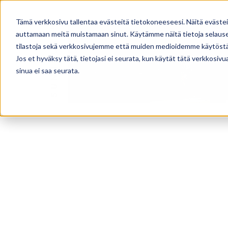
TALOMALLISTO
PALVELUT
Tämä verkkosivu tallentaa evästeitä tietokoneeseesi. Näitä eväste
auttamaan meitä muistamaan sinut. Käytämme näitä tietoja selausel
tilastoja sekä verkkosivujemme että muiden medioidemme käytöstä
Jos et hyväksy tätä, tietojasi ei seurata, kun käytät tätä verkkosiv
sinua ei saa seurata.