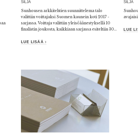
SILJA
SILJA
Sunhousen arkkitehtien suunnittelema talo
Sunhous
valittiin voittajaksi Suomen kaunein koti 2017 -
avajais
oaa
sarjassa. Voittaja valittiin yleisöäänestyksellä 10
finalistin joukosta, kaikkiaan sarjassa esiteltiin 30...
LUE L
LUE LISÄÄ