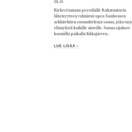
SILJA
Kiekerönmaan porotilalle Rukatunturin
läheisyyteen valmistui upea Sunhousen
arkkitehtien suunnittelema sauna, joka tarj
elämyksiä kaikille aisteille. Sauna sijaitsee
kauniilla paikalla Kitkajärven...
LUE LISÄÄ