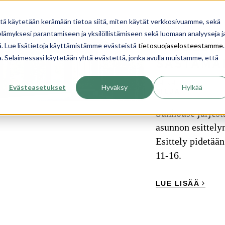
YRITYS
INSPIROIDU
OPI
TALON RAKENTA
itä käytetään kerämään tietoa siitä, miten käytät verkkosivuamme, sekä
uutiset
ämyksesi parantamiseen ja yksilöllistämiseen sekä luomaan analyyseja j
TALOESIT
. Lue lisätietoja käyttämistämme evästeistä
tietosuojaselosteestamme
.
ua. Selaimessasi käytetään yhtä evästettä, jonka avulla muistamme, että
SASTAMAL
24. 04. 2017
Evästeasetukset
Hyväksy
Hylkää
SILJA
Sunhouse järjest
asunnon esittely
Esittely pidetää
11-16.
LUE LISÄÄ