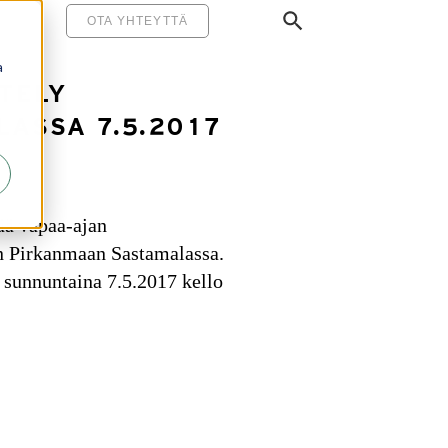
MINEN
OTA YHTEYTTÄ
a
TELY
ASSA 7.5.2017
ää vapaa-ajan
n Pirkanmaan Sastamalassa.
n sunnuntaina 7.5.2017 kello