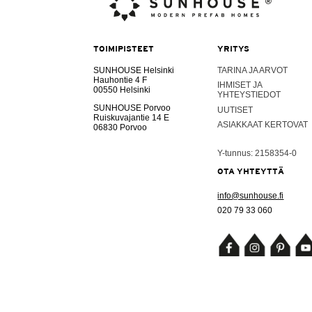
TOIMIPISTEET
YRITYS
SUNHOUSE Helsinki
TARINA JA ARVOT
Hauhontie 4 F
IHMISET JA
00550 Helsinki
YHTEYSTIEDOT
SUNHOUSE Porvoo
UUTISET
Ruiskuvajantie 14 E
ASIAKKAAT KERTOVAT
06830 Porvoo
Y-tunnus: 2158354-0
OTA YHTEYTTÄ
info@sunhouse.fi
020 79 33 060