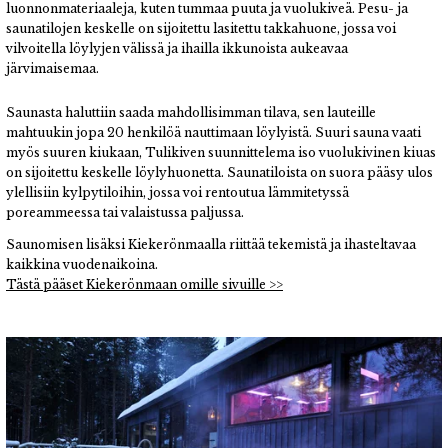
luonnonmateriaaleja, kuten tummaa puuta ja vuolukiveä. Pesu- ja
saunatilojen keskelle on sijoitettu lasitettu takkahuone, jossa voi
vilvoitella löylyjen välissä ja ihailla ikkunoista aukeavaa
järvimaisemaa.
Saunasta haluttiin saada mahdollisimman tilava, sen lauteille
mahtuukin jopa 20 henkilöä nauttimaan löylyistä. Suuri sauna vaati
myös suuren kiukaan, Tulikiven suunnittelema iso vuolukivinen kiuas
on sijoitettu keskelle löylyhuonetta. Saunatiloista on suora pääsy ulos
ylellisiin kylpytiloihin, jossa voi rentoutua lämmitetyssä
poreammeessa tai valaistussa paljussa.
Saunomisen lisäksi Kiekerönmaalla riittää tekemistä ja ihasteltavaa
kaikkina vuodenaikoina.
Tästä pääset Kiekerönmaan omille sivuille >>