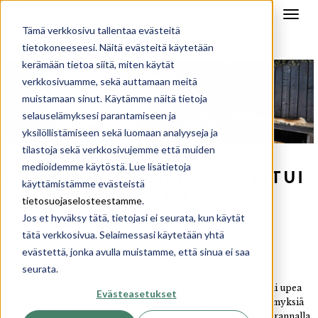
Tämä verkkosivu tallentaa evästeitä
tietokoneeseesi. Näitä evästeitä käytetään
kerämään tietoa siitä, miten käytät
verkkosivuamme, sekä auttamaan meitä
muistamaan sinut. Käytämme näitä tietoja
selauselämyksesi parantamiseen ja
yksilöllistämiseen sekä luomaan analyyseja ja
tilastoja sekä verkkosivujemme että muiden
uutiset
medioidemme käytöstä. Lue lisätietoja
KIEKERÖNMAALLE VALMISTUI
käyttämistämme evästeistä
TUNNELMALLINEN
tietosuojaselosteestamme
.
Jos et hyväksy tätä, tietojasi ei seurata, kun käytät
SUNHOUSE-SAUNA
tätä verkkosivua. Selaimessasi käytetään yhtä
11.4.2017 15:44
evästettä, jonka avulla muistamme, että sinua ei saa
SILJA
seurata.
Kiekerönmaan porotilalle Rukatunturin läheisyyteen valmistui upea
Evästeasetukset
Sunhousen arkkitehtien suunnittelema sauna, joka tarjoaa elämyksiä
kaikille aisteille. Sauna sijaitsee kauniilla paikalla Kitkajärven rannalla