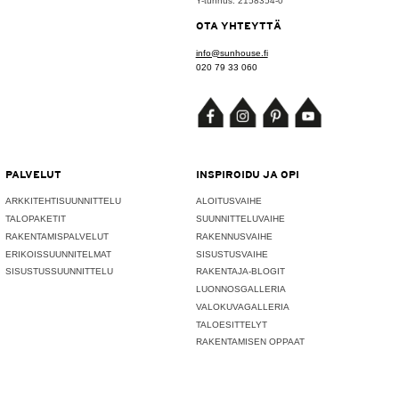
Y-tunnus: 2158354-0
OTA YHTEYTTÄ
info@sunhouse.fi
020 79 33 060
PALVELUT
INSPIROIDU JA OPI
ARKKITEHTISUUNNITTELU
ALOITUSVAIHE
TALOPAKETIT
SUUNNITTELUVAIHE
RAKENTAMISPALVELUT
RAKENNUSVAIHE
ERIKOISSUUNNITELMAT
SISUSTUSVAIHE
SISUSTUSSUUNNITTELU
RAKENTAJA-BLOGIT
LUONNOSGALLERIA
VALOKUVAGALLERIA
TALOESITTELYT
RAKENTAMISEN OPPAAT