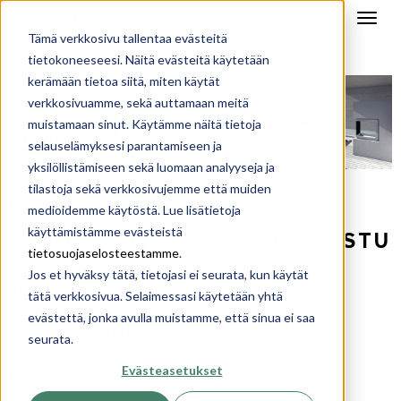
Tämä verkkosivu tallentaa evästeitä
tietokoneeseesi. Näitä evästeitä käytetään
kerämään tietoa siitä, miten käytät
verkkosivuamme, sekä auttamaan meitä
muistamaan sinut. Käytämme näitä tietoja
selauselämyksesi parantamiseen ja
yksilöllistämiseen sekä luomaan analyyseja ja
tilastoja sekä verkkosivujemme että muiden
blogi
uutiset
,
medioidemme käytöstä. Lue lisätietoja
käyttämistämme evästeistä
UUDET KOTISIVUT JULKAISTU
tietosuojaselosteestamme
.
15. 12. 2016
Jos et hyväksy tätä, tietojasi ei seurata, kun käytät
ERKKA
tätä verkkosivua. Selaimessasi käytetään yhtä
evästettä, jonka avulla muistamme, että sinua ei saa
Sunhouse on julkaissut uudet kotisivut!
seurata.
Evästeasetukset
LUE LISÄÄ