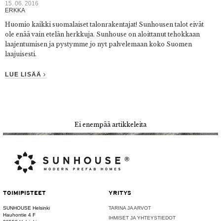
15. 06. 2016
ERKKA
Huomio kaikki suomalaiset talonrakentajat! Sunhousen talot eivät
ole enää vain etelän herkkuja. Sunhouse on aloittanut tehokkaan
laajentumisen ja pystymme jo nyt palvelemaan koko Suomen
laajuisesti.
LUE LISÄÄ
Ei enempää artikkeleita
TOIMIPISTEET
YRITYS
SUNHOUSE Helsinki
TARINA JA ARVOT
Hauhontie 4 F
IHMISET JA YHTEYSTIEDOT