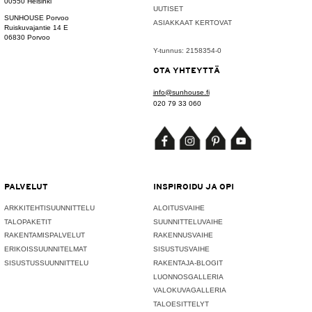
00550 Helsinki
UUTISET
SUNHOUSE Porvoo
ASIAKKAAT KERTOVAT
Ruiskuvajantie 14 E
06830 Porvoo
Y-tunnus: 2158354-0
OTA YHTEYTTÄ
info@sunhouse.fi
020 79 33 060
PALVELUT
INSPIROIDU JA OPI
ARKKITEHTISUUNNITTELU
ALOITUSVAIHE
TALOPAKETIT
SUUNNITTELUVAIHE
RAKENTAMISPALVELUT
RAKENNUSVAIHE
ERIKOISSUUNNITELMAT
SISUSTUSVAIHE
SISUSTUSSUUNNITTELU
RAKENTAJA-BLOGIT
LUONNOSGALLERIA
VALOKUVAGALLERIA
TALOESITTELYT