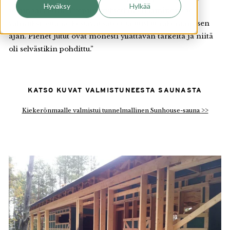
Hyväksy
Hylkää
jotain tarvittiin. Työpiirustuksetkin oli laminoitu jo
valmiiksi, että ne kestävät sateet ja tuiskut rakentamisen
ajan. Pienet jutut ovat monesti yllättävän tärkeitä ja niitä
oli selvästikin pohdittu.”
KATSO KUVAT VALMISTUNEESTA SAUNASTA
>>
Kiekerönmaalle valmistui tunnelmallinen Sunhouse-sauna