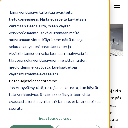
Tämä verkkosivu tallentaa evästeitä
tietokoneeseesi. Näitä evästeitä käytetään
kerämään tietoa siitä, miten käytät
verkkosivuamme, sekä auttamaan meitä
muistamaan sinut. Käytämme näitä tietoja
selauselämyksesi parantamiseen ja
yksilöllistämiseen sekä luomaan analyyseja ja
tilastoja sekä verkkosivujemme että muiden
medioidemme käytöstä. Lue lisätietoja
TILAUSSAUNA KUUSAMOSSA
käyttämistämme evästeistä
Hans Heiman
tietosuojaselosteestamme
.
Jos et hyväksy tätä, tietojasi ei seurata, kun käytät
”Toimitukset meni ihan kymppiin. Rakennustarkastajakin
tätä verkkosivua. Selaimessasi käytetään yhtä
päivitteli lopputuloksen laadukkuutta. Huippujuttu oli myös
evästettä, jonka avulla muistamme, että sinua ei saa
se, että jos jotain kysyttävää työmaalta tuli, niin timpuri
seurata.
saattoi soittaa tämän projektin läpikotaisin tuntevalle
Evästeasetukset
toimitusvastuuhenkilölle. Eli henkilölle, joka osasi vastata
aina asiaan kuin asiaan ja laittoi pyörät pyörimään, jos