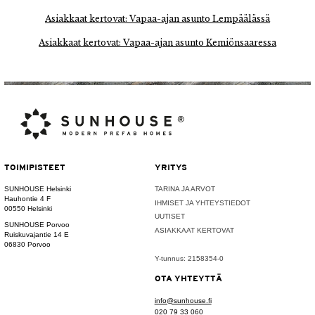
Asiakkaat kertovat: Vapaa-ajan asunto Lempäälässä
Asiakkaat kertovat: Vapaa-ajan asunto Kemiönsaaressa
TOIMIPISTEET
YRITYS
SUNHOUSE Helsinki
TARINA JA ARVOT
Hauhontie 4 F
IHMISET JA YHTEYSTIEDOT
00550 Helsinki
UUTISET
SUNHOUSE Porvoo
ASIAKKAAT KERTOVAT
Ruiskuvajantie 14 E
06830 Porvoo
Y-tunnus: 2158354-0
OTA YHTEYTTÄ
info@sunhouse.fi
020 79 33 060