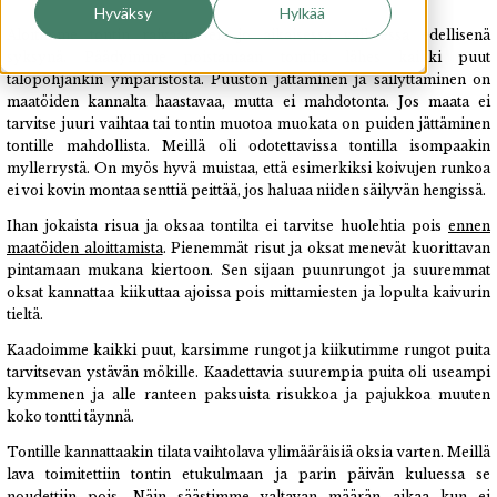
Hyväksy
Hylkää
Aloitimme tontin raivaamisen jo aikaisessa vaiheessa edellisenä
syksynä. Päädyimme poistamaan tontilta lähes kaikki puut
talopohjankin ympäristöstä. Puuston jättäminen ja säilyttäminen on
maatöiden kannalta haastavaa, mutta ei mahdotonta. Jos maata ei
tarvitse juuri vaihtaa tai tontin muotoa muokata on puiden jättäminen
tontille mahdollista. Meillä oli odotettavissa tontilla isompaakin
myllerrystä. On myös hyvä muistaa, että esimerkiksi koivujen runkoa
ei voi kovin montaa senttiä peittää, jos haluaa niiden säilyvän hengissä.
Ihan jokaista risua ja oksaa tontilta ei tarvitse huolehtia pois
ennen
maatöiden aloittamista
. Pienemmät risut ja oksat menevät kuorittavan
pintamaan mukana kiertoon. Sen sijaan puunrungot ja suuremmat
oksat kannattaa kiikuttaa ajoissa pois mittamiesten ja lopulta kaivurin
tieltä.
Kaadoimme kaikki puut, karsimme rungot ja kiikutimme rungot puita
tarvitsevan ystävän mökille. Kaadettavia suurempia puita oli useampi
kymmenen ja alle ranteen paksuista risukkoa ja pajukkoa muuten
koko tontti täynnä.
Tontille kannattaakin tilata vaihtolava ylimääräisiä oksia varten. Meillä
lava toimitettiin tontin etukulmaan ja parin päivän kuluessa se
noudettiin pois. Näin säästimme valtavan määrän aikaa kun ei