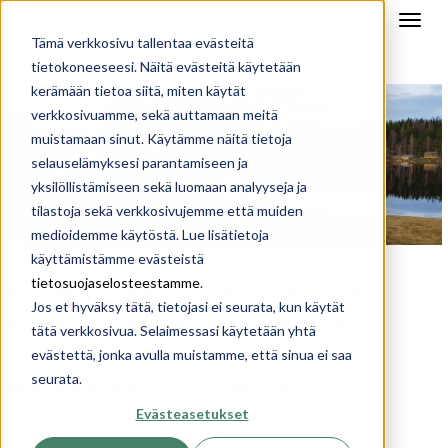
Tämä verkkosivu tallentaa evästeitä
tietokoneeseesi. Näitä evästeitä käytetään
kerämään tietoa siitä, miten käytät
verkkosivuamme, sekä auttamaan meitä
muistamaan sinut. Käytämme näitä tietoja
selauselämyksesi parantamiseen ja
yksilöllistämiseen sekä luomaan analyyseja ja
tilastoja sekä verkkosivujemme että muiden
medioidemme käytöstä. Lue lisätietoja
käyttämistämme evästeistä
raksablogi
koti arkkitehdiltä
,
tietosuojaselosteestamme
.
KUINKA PALJON TONTTIA
Jos et hyväksy tätä, tietojasi ei seurata, kun käytät
PITÄÄ RAIVATA JA MITÄ
tätä verkkosivua. Selaimessasi käytetään yhtä
TARKOITTAA
evästettä, jonka avulla muistamme, että sinua ei saa
seurata.
MAAPERÄTUTKIMUS?
Evästeasetukset
16.5.2018 16:17
JOHANNES