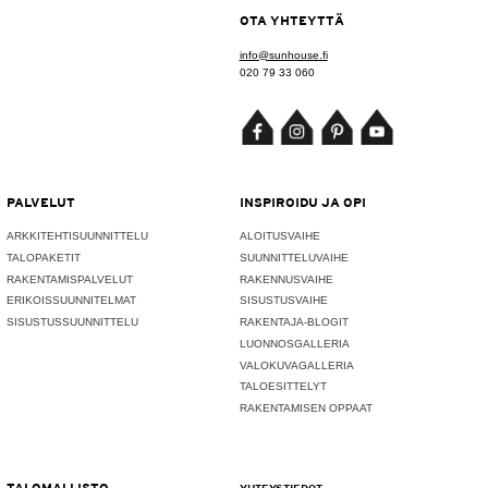
OTA YHTEYTTÄ
info@sunhouse.fi
020 79 33 060
PALVELUT
INSPIROIDU JA OPI
ARKKITEHTISUUNNITTELU
ALOITUSVAIHE
TALOPAKETIT
SUUNNITTELUVAIHE
RAKENTAMISPALVELUT
RAKENNUSVAIHE
ERIKOISSUUNNITELMAT
SISUSTUSVAIHE
SISUSTUSSUUNNITTELU
RAKENTAJA-BLOGIT
LUONNOSGALLERIA
VALOKUVAGALLERIA
TALOESITTELYT
RAKENTAMISEN OPPAAT
TALOMALLISTO
YHTEYSTIEDOT