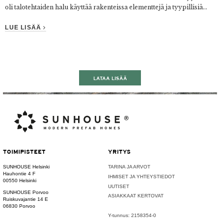
oli talotehtaiden halu käyttää rakenteissa elementtejä ja tyypillisiä...
LUE LISÄÄ
LATAA LISÄÄ
TOIMIPISTEET
YRITYS
SUNHOUSE Helsinki
TARINA JA ARVOT
Hauhontie 4 F
IHMISET JA YHTEYSTIEDOT
00550 Helsinki
UUTISET
SUNHOUSE Porvoo
ASIAKKAAT KERTOVAT
Ruiskuvajantie 14 E
06830 Porvoo
Y-tunnus: 2158354-0