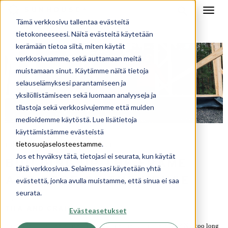
Tämä verkkosivu tallentaa evästeitä
tietokoneeseesi. Näitä evästeitä käytetään
kerämään tietoa siitä, miten käytät
verkkosivuamme, sekä auttamaan meitä
muistamaan sinut. Käytämme näitä tietoja
selauselämyksesi parantamiseen ja
yksilöllistämiseen sekä luomaan analyyseja ja
tilastoja sekä verkkosivujemme että muiden
medioidemme käytöstä. Lue lisätietoja
käyttämistämme evästeistä
raksablogi
the hilltop project
tietosuojaselosteestamme
.
,
Jos et hyväksy tätä, tietojasi ei seurata, kun käytät
BUILDING UP THE FRAME
tätä verkkosivua. Selaimessasi käytetään yhtä
AND ROOF OF THE HOUSE
evästettä, jonka avulla muistamme, että sinua ei saa
seurata.
28. 04. 2021
TIIA AND CRAIG
Evästeasetukset
So at what point in a house build do you actually build a house? Not too long