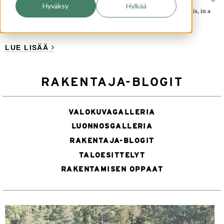
Hyväksy
Hylkää
ago Tiia and myself started to wonder this very thing. The good news is, in a
matter of a few weeks you're wondering how...
LUE LISÄÄ
RAKENTAJA-BLOGIT
VALOKUVAGALLERIA
LUONNOSGALLERIA
RAKENTAJA-BLOGIT
TALOESITTELYT
RAKENTAMISEN OPPAAT