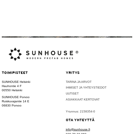
TOIMIPISTEET
YRITYS
SUNHOUSE Helsinki
TARINA JA ARVOT
Hauhontie 4 F
IHMISET JA YHTEYSTIEDOT
00550 Helsinki
UUTISET
SUNHOUSE Porvoo
ASIAKKAAT KERTOVAT
Ruiskuvajantie 14 E
06830 Porvoo
Y-tunnus: 2158354-0
OTA YHTEYTTÄ
info@sunhouse.fi