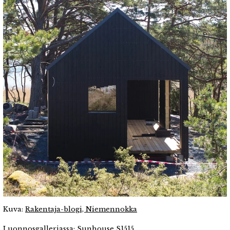
Kuva:
Rakentaja-blogi, Niemennokka
Luonnosgalleriassa:
Sunhouse S1515