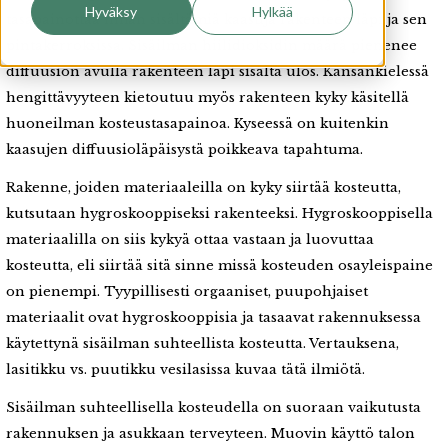
Hyväksy
Hylkää
tasapainottaa ilman sisältämiä kaasuja rakenteen läpi ja sen
pintakerroksissa. Sisäilman hiilidioksidin määrä pienenee
diffuusion avulla rakenteen läpi sisältä ulos.
Kansankielessä
hengittävyyteen kietoutuu myös rakenteen kyky käsitellä
huoneilman kosteustasapainoa. Kyseessä on kuitenkin
kaasujen diffuusioläpäisystä poikkeava tapahtuma.
Rakenne, joiden materiaaleilla on kyky siirtää kosteutta,
kutsutaan hygroskooppiseksi rakenteeksi. Hygroskooppisella
materiaalilla on siis kykyä ottaa vastaan ja luovuttaa
kosteutta, eli siirtää sitä sinne missä kosteuden osayleispaine
on pienempi.
Tyypillisesti orgaaniset, puupohjaiset
materiaalit ovat hygroskooppisia ja tasaavat rakennuksessa
käytettynä sisäilman suhteellista kosteutta. Vertauksena,
lasitikku vs. puutikku vesilasissa kuvaa tätä ilmiötä.
Sisäilman suhteellisella kosteudella on suoraan vaikutusta
rakennuksen ja asukkaan terveyteen.
Muovin käyttö talon