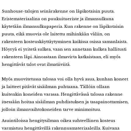
Sunhouse-talojen seinärakenne on läpikotaisin puuta.
Eristemateriaalina on puukuitueriste ja ilmansulkuna
käytetään ilmansulkupaperia. Kun rakenne on läpikotaisin
puuta, eikä muovia ole laitettu mihinkään väliin, on
rakenteen kosteuskäyttäytyminen kaikissa osissa samanlaista.
Höyryä ei yritetä sulkea, vaan sen annetaan kulkea hallitusti
rakenteen läpi. Ainoastaan ilmavirta katkaistaan, eli myös
hengittävät talot ovat ilmatiiviitä.
Myös muovitetussa talossa voi olla hyvä asua, kunhan koneet
ja laitteet pitävät sisäilman puhtaana. Tällöin ollaan
kuitenkin koneiden varassa. Hengittävässä talossa rakenne
itsessään hoitaa sisäilman puhdistuksen ja tasapainottamisen,
jolloin ilmanvaihtokoneiden tarve minimoituu.
Asuintiloissa hengitysilman oikea suhteellinen kosteus
varmistuu hengittävillä rakennusmateriaaleilla. Kuivana