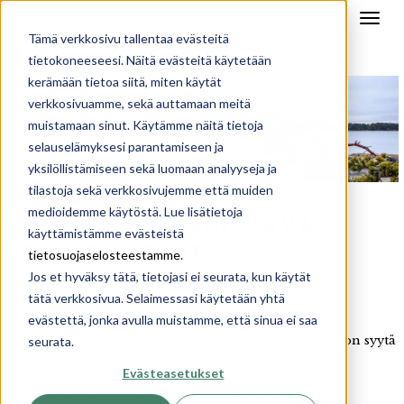
Tämä verkkosivu tallentaa evästeitä
tietokoneeseesi. Näitä evästeitä käytetään
kerämään tietoa siitä, miten käytät
verkkosivuamme, sekä auttamaan meitä
muistamaan sinut. Käytämme näitä tietoja
selauselämyksesi parantamiseen ja
yksilöllistämiseen sekä luomaan analyyseja ja
tilastoja sekä verkkosivujemme että muiden
aloitusvaihe
ekologisuus
,
medioidemme käytöstä. Lue lisätietoja
PUUTALON HENGITTÄVÄ
käyttämistämme evästeistä
SEINÄRAKENNE
tietosuojaselosteestamme
.
Jos et hyväksy tätä, tietojasi ei seurata, kun käytät
21.11.2016 16:38
ERKKA
tätä verkkosivua. Selaimessasi käytetään yhtä
evästettä, jonka avulla muistamme, että sinua ei saa
Mitä tarkoittaa seinän hengittäminen ja miksi siihen on syytä
seurata.
kiinnittää huomiota?
Evästeasetukset
Seinän hengittäminen tarkoittaa rakenteen kykyä