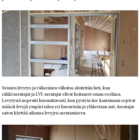
Seinien levytys ja väliseinien villoitus aloitettiin heti, kun
sähköasentajat ja LVI-asentajat olivat hoitaneet oman roolinsa.
Levytystä nopeutti huomattavasti, kun pystyin itse kantamaan sopivat
määrät levyjä ympäri talon eri huoneisiin ja yläkertaan asti. Asentajat
saivat käyttää aikansa levyjen asentamiseen.