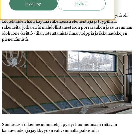
Hyväksy
Hylkää
Mainitsin aikaisemmin talotehtaiden haluttomuudesta lähteä
toteuttamaan meidän luonnoskuvien mukaista rakennusta. Syynä oli
talotehtaiden halu käyttää rakenteissa elementtejä ja tyypillisiä
rakenteita, jotka eivät mahdollistaneet ison porrasaukon ja suuremman
olohuone-keittiö -tilan toteuttamista ilman tolppia ja ikkunaukkojen
pienentämistä.
Sunhousen rakennesuunnittelija pystyi huomioimaan riittävän
kantavuuden ja jäykkyyden vahvemmalla palkistolla,