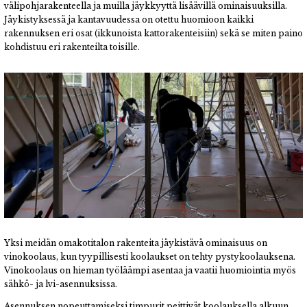
välipohjarakenteella ja muilla jäykkyyttä lisäävillä ominaisuuksilla.
Jäykistyksessä ja kantavuudessa on otettu huomioon kaikki
rakennuksen eri osat (ikkunoista kattorakenteisiin) sekä se miten paino
kohdistuu eri rakenteilta toisille.
Yksi meidän omakotitalon rakenteita jäykistävä ominaisuus on
vinokoolaus, kun tyypillisesti koolaukset on tehty pystykoolauksena.
Vinokoolaus on hieman työläämpi asentaa ja vaatii huomiointia myös
sähkö- ja lvi-asennuksissa.
Asennuksen nopeuttamiseksi timpurit peittivät koolauksella alkuun