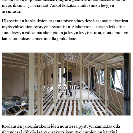
myös ikkuna- ja oviaukot. Aukot leikataan auki ennen levyjen
asennusta.
Ulkoseinien koolauksien rakentamisen yhteydessä asentajat aloittivat
myös väliseinien pystyyn nostamisen. Alakerrassa lattiaan leikattiin
suojalevyyn väliseinärakenteiden ja levyn levyiset urat, mutta muuten
lattiasuojauksen annettiin olla paikallaan.
Koolausten ja seinärakenteiden noustessa pystyyn kannattaa olla
yhteydessä sähkö- ja LVI-urakoitsijaan. Molempien on käytävä