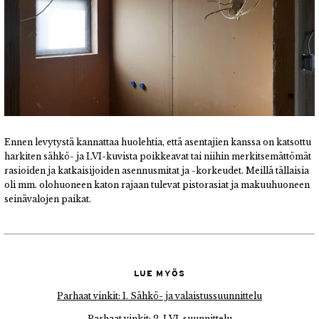
Ennen levytystä kannattaa huolehtia, että asentajien kanssa on katsottu
harkiten sähkö- ja LVI-kuvista poikkeavat tai niihin merkitsemättömät
rasioiden ja katkaisijoiden asennusmitat ja -korkeudet. Meillä tällaisia
oli mm. olohuoneen katon rajaan tulevat pistorasiat ja makuuhuoneen
seinävalojen paikat.
LUE MYÖS
Parhaat vinkit: 1. Sähkö- ja valaistussuunnittelu
Parhaat vinkit: 2. LVI-suunnittelu