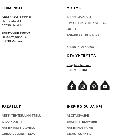
TOIMIPISTEET
YRITYS
SUNHOUSE Helsinki
TARINA JA ARVOT
Hauhontie 4 F
IHMISET JA YHTEYSTIEDOT
00550 Helsinki
UUTISET
SUNHOUSE Porvoo
ASIAKKAAT KERTOVAT
Ruiskuvajantie 14 E
06830 Porvoo
Y-tunnus: 2158354-0
OTA YHTEYTTÄ
info@sunhouse.fi
020 79 33 060
PALVELUT
INSPIROIDU JA OPI
ARKKITEHTISUUNNITTELU
ALOITUSVAIHE
TALOPAKETIT
SUUNNITTELUVAIHE
RAKENTAMISPALVELUT
RAKENNUSVAIHE
ERIKOISSUUNNITELMAT
SISUSTUSVAIHE