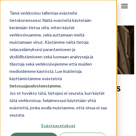
Tämä verkkosivu tallentaa evästeitä
tietokoneeseesi. Näitä evästeitä käytetään
kerämään tietoa siitä, miten käytät
verkkosivuamme, sekä auttamaan meitä
muistamaan sinut. Käytämme näitä tietoja
selauselämyksesi parantamiseen ja
yksilöllistämiseen sekä luomaan analyyseja ja
tilastoja sekä verkkosivujemme että muiden
medioidemme käytöstä. Lue lisätietoja
käyttämistämme evästeistä
raksablogi
koti arkkitehdiltä
,
tietosuojaselosteestamme
.
JÄYKISTÄVÄ VINOKOOLAUS
Jos et hyväksy tätä, tietojasi ei seurata, kun käytät
ON HITAAMPI ASENTAA -
tätä verkkosivua. Selaimessasi käytetään yhtä
VÄLISEINÄT NOUSEVAT
evästettä, jonka avulla muistamme, että sinua ei saa
seurata.
NOPEASTI
Evästeasetukset
25.10.2018 11:58
JOHANNES