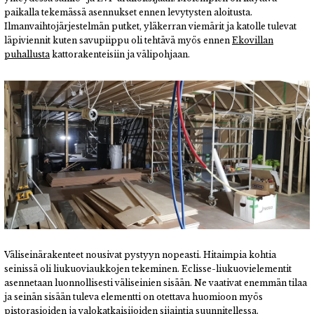
paikalla tekemässä asennukset ennen levytysten aloitusta.
Ilmanvaihtojärjestelmän putket, yläkerran viemärit ja katolle tulevat
läpiviennit kuten savupiippu oli tehtävä myös ennen
Ekovillan
puhallusta
kattorakenteisiin ja välipohjaan.
Väliseinärakenteet nousivat pystyyn nopeasti. Hitaimpia kohtia
seinissä oli liukuoviaukkojen tekeminen. Eclisse-liukuovielementit
asennetaan luonnollisesti väliseinien sisään. Ne vaativat enemmän tilaa
ja seinän sisään tuleva elementti on otettava huomioon myös
pistorasioiden ja valokatkaisijoiden sijaintia suunnitellessa.