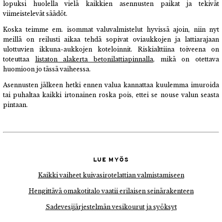
lopuksi huolella vielä kaikkien asennusten paikat ja tekivät
viimeistelevät säädöt.
Koska teimme em. isommat valuvalmistelut hyvissä ajoin, niin nyt
meillä on reilusti aikaa tehdä sopivat oviaukkojen ja lattiarajaan
ulottuvien ikkuna-aukkojen koteloinnit. Riskialttiina toiveena on
toteuttaa
listaton alakerta betonilattiapinnalla
, mikä on otettava
huomioon jo tässä vaiheessa.
Asennusten jälkeen hetki ennen valua kannattaa kuulemma imuroida
tai puhaltaa kaikki irtonainen roska pois, ettei se nouse valun seasta
pintaan.
LUE MYÖS
Kaikki vaiheet kuivasirotelattian valmistamiseen
Hengittävä omakotitalo vaatii erilaisen seinärakenteen
Sadevesijärjestelmän vesikourut ja syöksyt