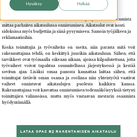
JOHANNES
Hyväksy
Hylkää
Uskallan väittää, että omakotitalon rakennusprojektissa onnistumista
mittaa parhaiten aikataulussa onnistuminen. Aikataulut ovat isosti
sidoksissa myös budjettiin ja siinä pysymiseen. Samoin työjälkeen ja
reklamaatioihin.
Koska toimittajia ja työvaiheita on useita, niin parasta mitä voit
rakennuttajana tehdä, on keskittyä juurikin aikatauluun. Siihen, että
tarvikkeet ovat työmaalla oikeaan aikaan, ajoissa kilpailutettuna, jotta
työvaiheet voivat tapahtua suunnitellussa järjestyksessä ja kestää
sovitun ajan. Lisäksi omaa panosta kannattaa laittaa siihen, että
toimittajat tietävät oman osansa ja roolinsa niin yhteistyötä vaativat
vaiheet onnistuvat aikataulujen puolesta kaikkien kanssa.
Rakennuttajana voit kasvattaa onnistumisen todennäköisyyksiä tietysti
toimittajien valinnoissa, mutta myös vastaavan mestarin osaamista
hyödyntämällä.
LATAA OPAS #2 RAKENTAMISEN AIKATAULU