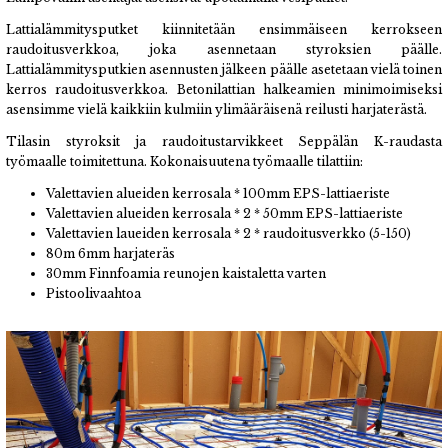
Lattialämmitysputket kiinnitetään ensimmäiseen kerrokseen
raudoitusverkkoa, joka asennetaan styroksien päälle.
Lattialämmitysputkien asennusten jälkeen päälle asetetaan vielä toinen
kerros raudoitusverkkoa.
Betonilattian halkeamien minimoimiseksi
asensimme vielä kaikkiin kulmiin ylimääräisenä reilusti harjaterästä.
Tilasin styroksit ja raudoitustarvikkeet Seppälän K-raudasta
työmaalle toimitettuna. Kokonaisuutena työmaalle tilattiin:
Valettavien alueiden kerrosala * 100mm EPS-lattiaeriste
Valettavien alueiden kerrosala * 2 * 50mm EPS-lattiaeriste
Valettavien laueiden kerrosala * 2 * raudoitusverkko (5-150)
80m 6mm harjateräs
30mm Finnfoamia reunojen kaistaletta varten
Pistoolivaahtoa