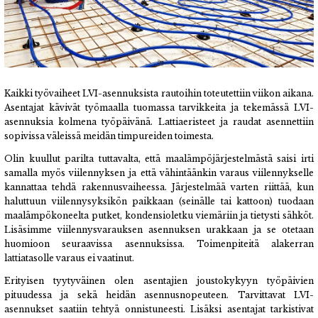
Kaikki työvaiheet LVI-asennuksista rautoihin toteutettiin viikon aikana.
Asentajat kävivät työmaalla tuomassa tarvikkeita ja tekemässä LVI-
asennuksia kolmena työpäivänä. Lattiaeristeet ja raudat asennettiin
sopivissa väleissä meidän timpureiden toimesta.
Olin kuullut parilta tuttavalta, että maalämpöjärjestelmästä saisi irti
samalla myös viilennyksen ja että vähintäänkin varaus viilennykselle
kannattaa tehdä rakennusvaiheessa. Järjestelmää varten riittää, kun
haluttuun viilennysyksikön paikkaan (seinälle tai kattoon) tuodaan
maalämpökoneelta putket, kondensioletku viemäriin ja tietysti sähköt.
Lisäsimme viilennysvarauksen asennuksen urakkaan ja se otetaan
huomioon seuraavissa asennuksissa. Toimenpiteitä alakerran
lattiatasolle varaus ei vaatinut.
Erityisen tyytyväinen olen asentajien joustokykyyn työpäivien
pituudessa ja sekä heidän asennusnopeuteen. Tarvittavat LVI-
asennukset saatiin tehtyä onnistuneesti. Lisäksi asentajat tarkistivat