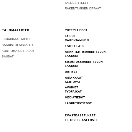
TALOESITTELYT
RAKENTAMISEN OPPAAT
TALOMALLISTO
YHTEYSTIEDOT
TALON
LINJAKKAAT TALOT
RAKENTAMINEN
SAARISTOLAISTALOT
ESITETILAUS
KUUTIOMAISET TALOT
ARKKITEHTISUUNNITTELUN
LASKURI
SAUNAT
SISUSTUSSUUNNITTELUN
LASKURI
UUTISET
ASIAKKAAT
KERTOVAT
AVOIMET
TYÖPAIKAT
MEDIATIEDOT
LASKUTUSTIEDOT
EVÄSTEASETUKSET
TIETOSUOJASELOSTE