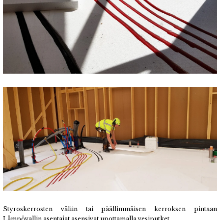
Styroskerrosten väliin tai päällimmäisen kerroksen pintaan
Lämpövallin asentajat asensivat upottamalla vesiputket.