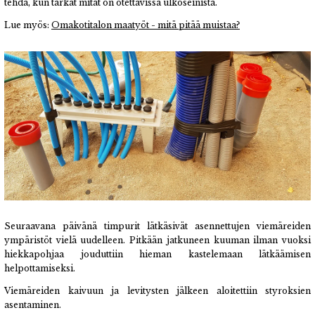
tehdä, kun tarkat mitat on otettavissa ulkoseinistä.
Lue myös:
Omakotitalon maatyöt - mitä pitää muistaa?
Seuraavana päivänä timpurit lätkäsivät asennettujen viemäreiden
ympäristöt vielä uudelleen. Pitkään jatkuneen kuuman ilman vuoksi
hiekkapohjaa jouduttiin hieman kastelemaan lätkäämisen
helpottamiseksi.
Viemäreiden kaivuun ja levitysten jälkeen aloitettiin styroksien
asentaminen.