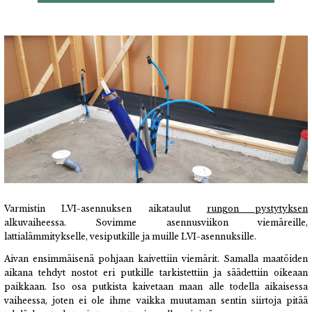
Varmistin LVI-asennuksen aikataulut
rungon pystytyksen
alkuvaiheessa. Sovimme asennusviikon viemäreille,
lattialämmitykselle, vesiputkille ja muille LVI-asennuksille.
Aivan ensimmäisenä pohjaan kaivettiin viemärit. Samalla maatöiden
aikana tehdyt nostot eri putkille tarkistettiin ja säädettiin oikeaan
paikkaan. I
so osa putkista kaivetaan maan alle todella aikaisessa
vaiheessa, joten ei ole ihme vaikka muutaman sentin siirtoja pitää