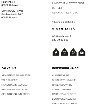
Hauhontie 4 F
IHMISET JA YHTEYSTIEDOT
00550 Helsinki
UUTISET
SUNHOUSE Porvoo
ASIAKKAAT KERTOVAT
Ruiskuvajantie 14 E
06830 Porvoo
Y-tunnus: 2158354-0
OTA YHTEYTTÄ
info@sunhouse.fi
020 79 33 060
PALVELUT
INSPIROIDU JA OPI
ARKKITEHTISUUNNITTELU
ALOITUSVAIHE
TALOPAKETIT
SUUNNITTELUVAIHE
RAKENTAMISPALVELUT
RAKENNUSVAIHE
ERIKOISSUUNNITELMAT
SISUSTUSVAIHE
SISUSTUSSUUNNITTELU
RAKENTAJA-BLOGIT
LUONNOSGALLERIA
VALOKUVAGALLERIA