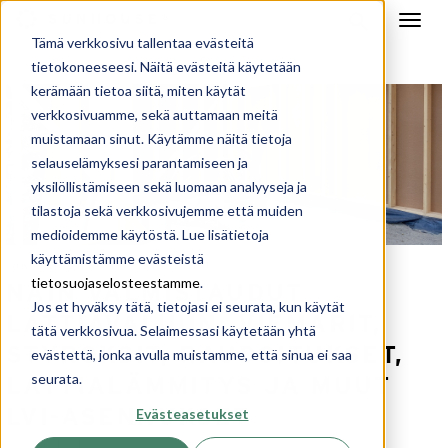
Tämä verkkosivu tallentaa evästeitä
tietokoneeseesi. Näitä evästeitä käytetään
kerämään tietoa siitä, miten käytät
verkkosivuamme, sekä auttamaan meitä
muistamaan sinut. Käytämme näitä tietoja
selauselämyksesi parantamiseen ja
yksilöllistämiseen sekä luomaan analyyseja ja
tilastoja sekä verkkosivujemme että muiden
medioidemme käytöstä. Lue lisätietoja
käyttämistämme evästeistä
raksablogi
koti arkkitehdiltä
,
tietosuojaselosteestamme
.
NÄIN VALMISTAUDUT
Jos et hyväksy tätä, tietojasi ei seurata, kun käytät
LATTIAVALUUN: VIEMÄRIT,
tätä verkkosivua. Selaimessasi käytetään yhtä
STYROKSIT, RAUDOITUKSET,
evästettä, jonka avulla muistamme, että sinua ei saa
seurata.
LATTIALÄMMITYS JA MUUT
LVI-ASENNUKSET
Evästeasetukset
27.7.2018 15:03