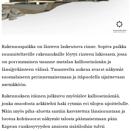
Rakennuspaikka on länteen laskeutuva rinne. Sopiva paikka
suunniteltaville rakennuksille löytyi rinteen lakiosasta, jossa
on porrasmainen tasanne matalan kallioseinämän ja
länsijyrkänteen välissä. Tasanteelta aukeaa avarat näkymät
suomalaiseen perinnemaisemaan ja itäpuolella sijaitsevaan
metsikköön.
Rakennuksen itäinen julkisivu myötäilee kallioseinämää,
jonka muodosta arkkitehti haki rytmin eri tilojen sijoittelulle.
Näin myös piha-aluetta saatiin kasvatettua länsisuuntaan ja
luotua kohtisuorat näkymät talosta päämaisemaan päin.
Kapean runkosyvyyden ansiosta sisätiloihin tulvii