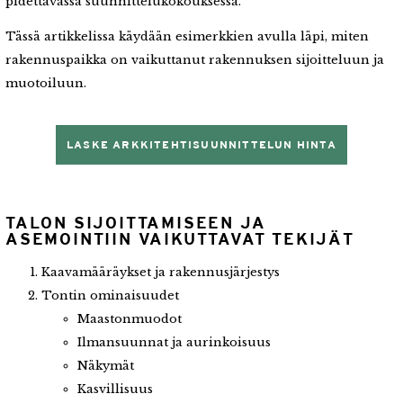
pidettävässä suunnittelukokouksessa.
Tässä artikkelissa käydään esimerkkien avulla läpi, miten
rakennuspaikka on vaikuttanut rakennuksen sijoitteluun ja
muotoiluun.
LASKE ARKKITEHTISUUNNITTELUN HINTA
TALON SIJOITTAMISEEN JA
ASEMOINTIIN VAIKUTTAVAT TEKIJÄT
Kaavamääräykset ja rakennusjärjestys
Tontin ominaisuudet
Maastonmuodot
Ilmansuunnat ja aurinkoisuus
Näkymät
Kasvillisuus