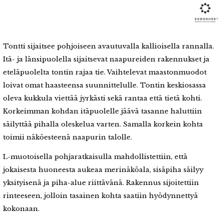
Tontti sijaitsee pohjoiseen avautuvalla kallioisella rannalla.
Itä- ja länsipuolella sijaitsevat naapureiden rakennukset ja
eteläpuolelta tontin rajaa tie. Vaihtelevat maastonmuodot
loivat omat haasteensa suunnittelulle. Tontin keskiosassa
oleva kukkula viettää jyrkästi sekä rantaa että tietä kohti.
Korkeimman kohdan itäpuolelle jäävä tasanne haluttiin
säilyttää pihalla oleskelua varten. Samalla korkein kohta
toimii näköesteenä naapurin talolle.
L-muotoisella pohjaratkaisulla mahdollistettiin, että
jokaisesta huoneesta aukeaa merinäköala, sisäpiha säilyy
yksityisenä ja piha-alue riittävänä. Rakennus sijoitettiin
rinteeseen, jolloin tasainen kohta saatiin hyödynnettyä
kokonaan.