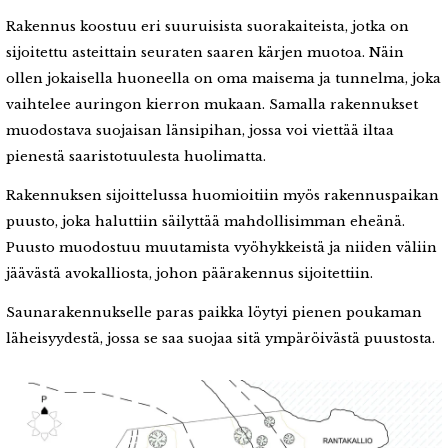
Rakennus koostuu eri suuruisista suorakaiteista, jotka on
sijoitettu asteittain seuraten saaren kärjen muotoa. Näin
ollen jokaisella huoneella on oma maisema ja tunnelma, joka
vaihtelee auringon kierron mukaan. Samalla rakennukset
muodostava suojaisan länsipihan, jossa voi viettää iltaa
pienestä saaristotuulesta huolimatta.
Rakennuksen sijoittelussa huomioitiin myös rakennuspaikan
puusto, joka haluttiin säilyttää mahdollisimman eheänä.
Puusto muodostuu muutamista vyöhykkeistä ja niiden väliin
jäävästä avokalliosta, johon päärakennus sijoitettiin.
Saunarakennukselle paras paikka löytyi pienen poukaman
läheisyydestä, jossa se saa suojaa sitä ympäröivästä puustosta.