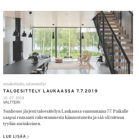
omakotitalo
taloesittelyt
,
TALOESITTELY LAUKAASSA 7.7.2019
10. 07. 2019
VALTTERI
Sunhouse järjesti taloesittelyn Laukaassa sunnuntaina 7.7. Paikalle
saapui runsaasti rakentamisesta kiinnostuneita ja sää oli tuttuun
tyyliin aurinkoinen.
LUE LISÄÄ