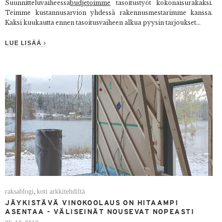
Suunnitteluvaiheessa
budjetoimme
tasoitustyöt kokonaisurakaksi.
Teimme kustannusarvion yhdessä rakennusmestarimme kanssa.
Kaksi kuukautta ennen tasoitusvaiheen alkua pyysin tarjoukset...
LUE LISÄÄ
raksablogi
koti arkkitehdiltä
,
JÄYKISTÄVÄ VINOKOOLAUS ON HITAAMPI
ASENTAA - VÄLISEINÄT NOUSEVAT NOPEASTI