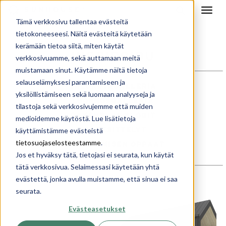
Tämä verkkosivu tallentaa evästeitä
tietokoneeseesi. Näitä evästeitä käytetään
kerämään tietoa siitä, miten käytät
INSPIROIDU
verkkosivuamme, sekä auttamaan meitä
muistamaan sinut. Käytämme näitä tietoja
selauselämyksesi parantamiseen ja
VALOKUVAGALLERIA
yksilöllistämiseen sekä luomaan analyyseja ja
LUONNOSGALLERIA
tilastoja sekä verkkosivujemme että muiden
RAKENTAJA-BLOGIT
medioidemme käytöstä. Lue lisätietoja
TALOESITTELYT
käyttämistämme evästeistä
tietosuojaselosteestamme
.
RAKENTAMISEN OPPAAT
Jos et hyväksy tätä, tietojasi ei seurata, kun käytät
tätä verkkosivua. Selaimessasi käytetään yhtä
evästettä, jonka avulla muistamme, että sinua ei saa
seurata.
Evästeasetukset