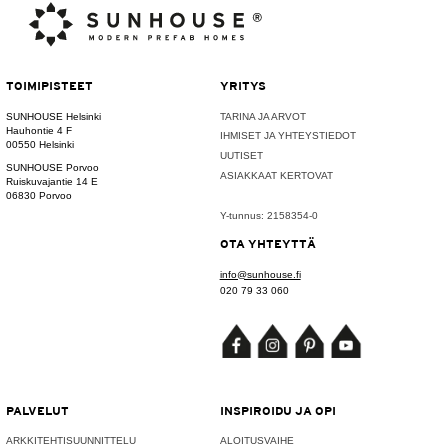
TOIMIPISTEET
YRITYS
SUNHOUSE Helsinki
TARINA JA ARVOT
Hauhontie 4 F
IHMISET JA YHTEYSTIEDOT
00550 Helsinki
UUTISET
SUNHOUSE Porvoo
ASIAKKAAT KERTOVAT
Ruiskuvajantie 14 E
06830 Porvoo
Y-tunnus: 2158354-0
OTA YHTEYTTÄ
info@sunhouse.fi
020 79 33 060
PALVELUT
INSPIROIDU JA OPI
ARKKITEHTISUUNNITTELU
ALOITUSVAIHE