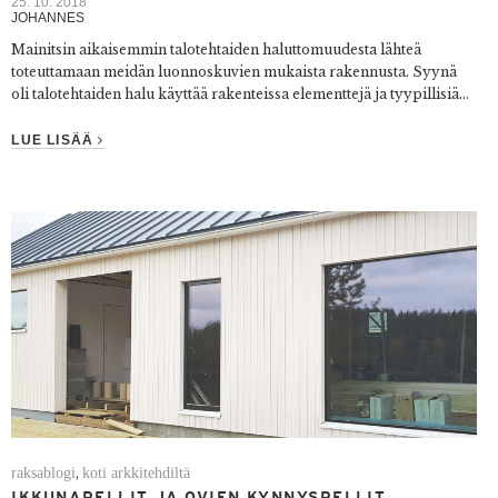
25. 10. 2018
JOHANNES
Mainitsin aikaisemmin talotehtaiden haluttomuudesta lähteä
toteuttamaan meidän luonnoskuvien mukaista rakennusta. Syynä
oli talotehtaiden halu käyttää rakenteissa elementtejä ja tyypillisiä...
LUE LISÄÄ
raksablogi
koti arkkitehdiltä
,
IKKUNAPELLIT JA OVIEN KYNNYSPELLIT