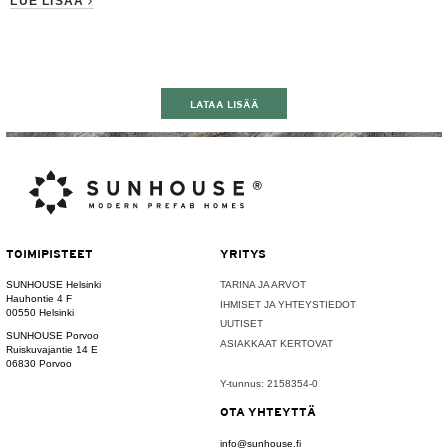
LUE LISÄÄ
LATAA LISÄÄ
TOIMIPISTEET
YRITYS
SUNHOUSE Helsinki
TARINA JA ARVOT
Hauhontie 4 F
IHMISET JA YHTEYSTIEDOT
00550 Helsinki
UUTISET
SUNHOUSE Porvoo
ASIAKKAAT KERTOVAT
Ruiskuvajantie 14 E
06830 Porvoo
Y-tunnus: 2158354-0
OTA YHTEYTTÄ
info@sunhouse.fi