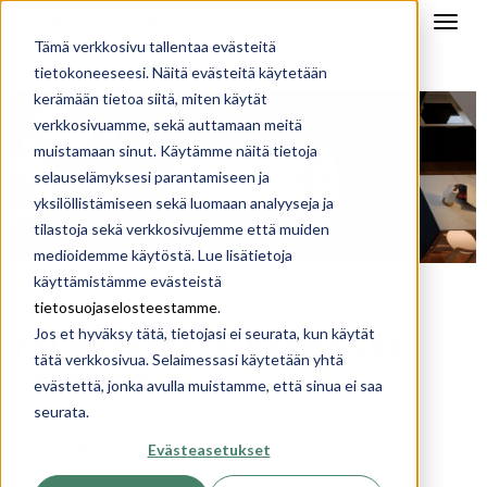
Tämä verkkosivu tallentaa evästeitä
tietokoneeseesi. Näitä evästeitä käytetään
kerämään tietoa siitä, miten käytät
verkkosivuamme, sekä auttamaan meitä
muistamaan sinut. Käytämme näitä tietoja
selauselämyksesi parantamiseen ja
yksilöllistämiseen sekä luomaan analyyseja ja
tilastoja sekä verkkosivujemme että muiden
medioidemme käytöstä. Lue lisätietoja
käyttämistämme evästeistä
omakotitalo
taloesittelyt
tietosuojaselosteestamme
.
,
Jos et hyväksy tätä, tietojasi ei seurata, kun käytät
TALOESITTELY ESPOOSSA
tätä verkkosivua. Selaimessasi käytetään yhtä
19.4.2026
evästettä, jonka avulla muistamme, että sinua ei saa
seurata.
20. 04. 2026
VALTTERI
Evästeasetukset