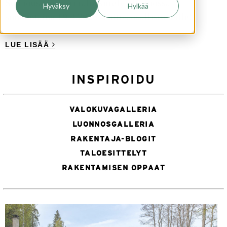
Sunhouse järjesti taloesittelyn Espoossa
Hyväksy
Hylkää
sunnuntaina 19.4.2026. Kiitos osallistuneille!
LUE LISÄÄ
INSPIROIDU
VALOKUVAGALLERIA
LUONNOSGALLERIA
RAKENTAJA-BLOGIT
TALOESITTELYT
RAKENTAMISEN OPPAAT